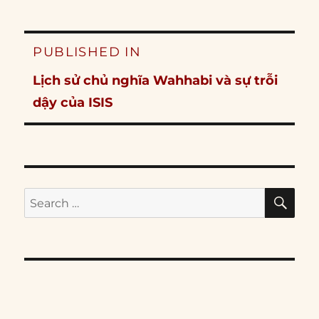
Post
PUBLISHED IN
navigation
Lịch sử chủ nghĩa Wahhabi và sự trỗi
dậy của ISIS
SE
Search
for: