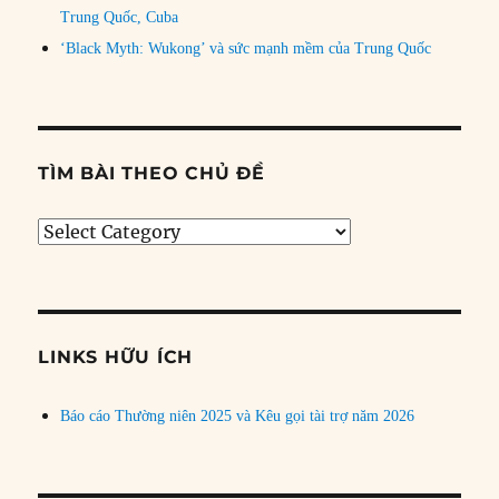
Trung Quốc, Cuba
‘Black Myth: Wukong’ và sức mạnh mềm của Trung Quốc
TÌM BÀI THEO CHỦ ĐỀ
Tìm
bài
theo
chủ
đề
LINKS HỮU ÍCH
Báo cáo Thường niên 2025 và Kêu gọi tài trợ năm 2026