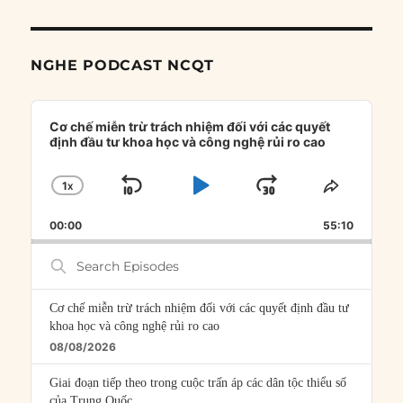
NGHE PODCAST NCQT
Audio
Player
Cơ chế miễn trừ trách nhiệm đối với các quyết
định đầu tư khoa học và công nghệ rủi ro cao
1
X
SKIP
PLAY
JUMP
CHANGE
SHARE
PLAYBACK
THIS
BACKWARD
PAUSE
FORWARD
00:00
RATE
55:10
EPISOD
Search
Episodes
Cơ chế miễn trừ trách nhiệm đối với các quyết định đầu tư
khoa học và công nghệ rủi ro cao
08/08/2026
Giai đoạn tiếp theo trong cuộc trấn áp các dân tộc thiểu số
của Trung Quốc