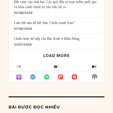
Đặt cược vào thất bại: Các quỹ đầu tư mạo hiểm quốc gia
và khía cạnh chính trị của vốn rủi ro
02/08/2026
Làm thế nào để kết thúc Chiến tranh Iran?
01/08/2026
Chiến lược kế tiếp của Bắc Kinh ở Biển Đông
31/07/2026
LOAD MORE
PREVIOUS
SHOW
NEXT
EPISODE
EPISODES
EPISO
Show
LIST
Podcast
Informat
BÀI ĐƯỢC ĐỌC NHIỀU