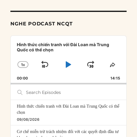
NGHE PODCAST NCQT
Audio
Player
Hình thức chiến tranh với Đài Loan mà Trung
Quốc có thể chọn
1
X
SKIP
PLAY
JUMP
CHANGE
SHARE
PLAYBACK
THIS
BACKWARD
PAUSE
FORWARD
00:00
RATE
14:15
EPISOD
Search
Episodes
Hình thức chiến tranh với Đài Loan mà Trung Quốc có thể
chọn
09/08/2026
Cơ chế miễn trừ trách nhiệm đối với các quyết định đầu tư