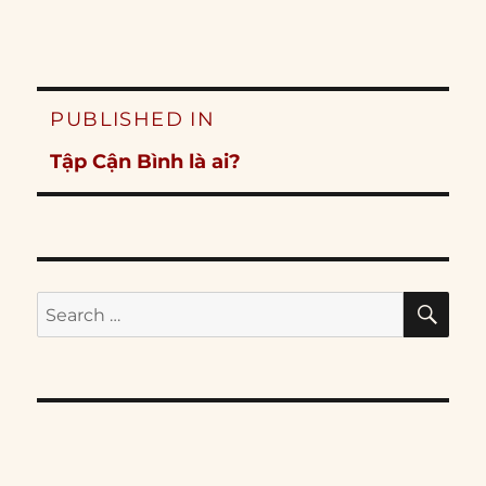
Post
PUBLISHED IN
navigation
Tập Cận Bình là ai?
SE
Search
for: