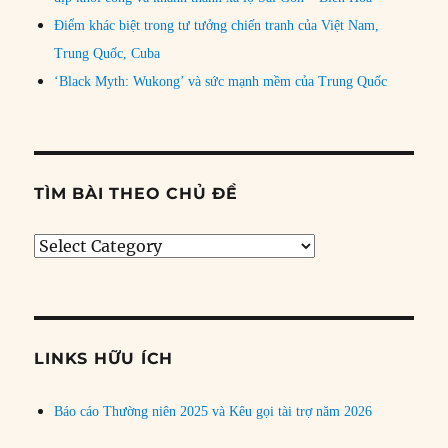
Điểm khác biệt trong tư tưởng chiến tranh của Việt Nam,
Trung Quốc, Cuba
‘Black Myth: Wukong’ và sức mạnh mềm của Trung Quốc
TÌM BÀI THEO CHỦ ĐỀ
Tìm
bài
theo
chủ
đề
LINKS HỮU ÍCH
Báo cáo Thường niên 2025 và Kêu gọi tài trợ năm 2026