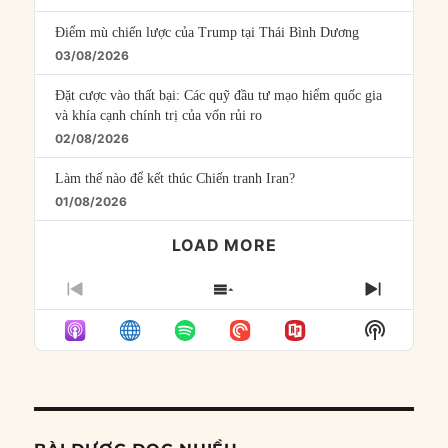
Điểm mù chiến lược của Trump tại Thái Bình Dương
03/08/2026
Đặt cược vào thất bại: Các quỹ đầu tư mạo hiểm quốc gia
và khía cạnh chính trị của vốn rủi ro
02/08/2026
Làm thế nào để kết thúc Chiến tranh Iran?
01/08/2026
LOAD MORE
PREVIOUS
SHOW
NEXT
EPISODE
EPISODES
EPISO
Show
LIST
Podcast
Informat