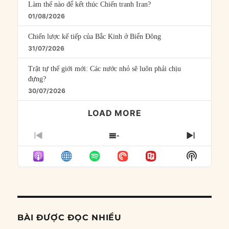
Làm thế nào để kết thúc Chiến tranh Iran?
01/08/2026
Chiến lược kế tiếp của Bắc Kinh ở Biển Đông
31/07/2026
Trật tự thế giới mới: Các nước nhỏ sẽ luôn phải chịu
đựng?
30/07/2026
LOAD MORE
PREVIOUS
SHOW
NEXT
EPISODE
EPISODES
EPISO
Show
LIST
Podcast
Informat
BÀI ĐƯỢC ĐỌC NHIỀU