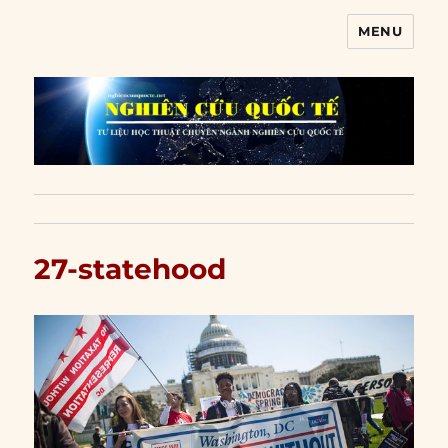
MENU
Nghiên cứu quốc tế
27-statehood