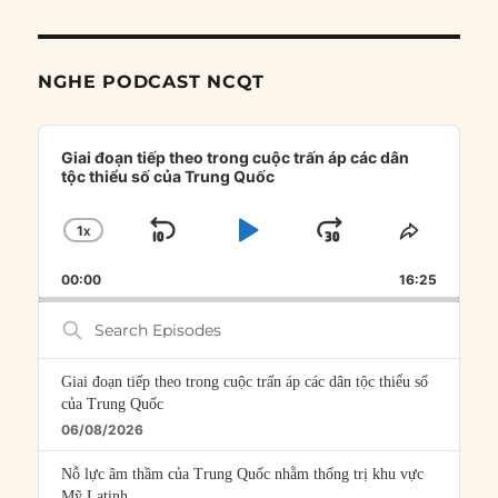
NGHE PODCAST NCQT
Audio
Player
Giai đoạn tiếp theo trong cuộc trấn áp các dân
tộc thiểu số của Trung Quốc
1
X
SKIP
PLAY
JUMP
CHANGE
SHARE
PLAYBACK
THIS
BACKWARD
PAUSE
FORWARD
00:00
RATE
16:25
EPISOD
Search
Episodes
Giai đoạn tiếp theo trong cuộc trấn áp các dân tộc thiểu số
của Trung Quốc
06/08/2026
Nỗ lực âm thầm của Trung Quốc nhằm thống trị khu vực
Mỹ Latinh