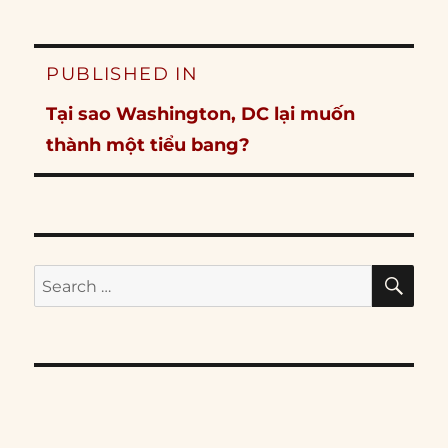
Post
PUBLISHED IN
navigation
Tại sao Washington, DC lại muốn
thành một tiểu bang?
SE
Search
for: