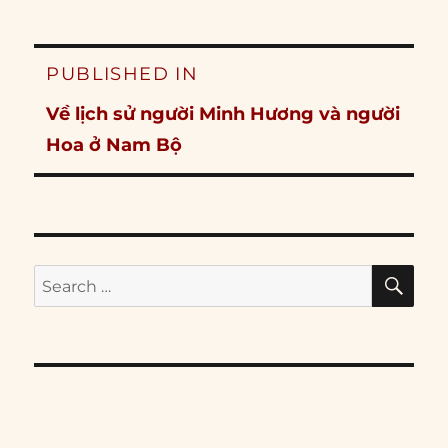
Post
PUBLISHED IN
navigation
Về lịch sử người Minh Hương và người
Hoa ở Nam Bộ
SE
Search
for: