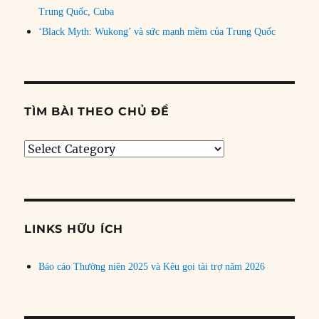
Trung Quốc, Cuba
‘Black Myth: Wukong’ và sức mạnh mềm của Trung Quốc
TÌM BÀI THEO CHỦ ĐỀ
Tìm
bài
theo
chủ
đề
LINKS HỮU ÍCH
Báo cáo Thường niên 2025 và Kêu gọi tài trợ năm 2026