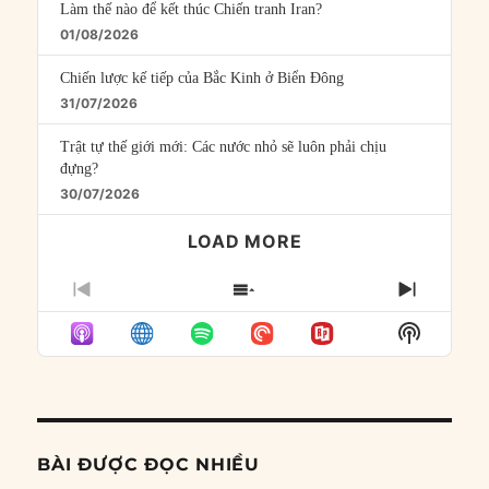
Làm thế nào để kết thúc Chiến tranh Iran?
01/08/2026
Chiến lược kế tiếp của Bắc Kinh ở Biển Đông
31/07/2026
Trật tự thế giới mới: Các nước nhỏ sẽ luôn phải chịu
đựng?
30/07/2026
LOAD MORE
PREVIOUS
SHOW
NEXT
EPISODE
EPISODES
EPISO
Show
LIST
Podcast
Informat
BÀI ĐƯỢC ĐỌC NHIỀU