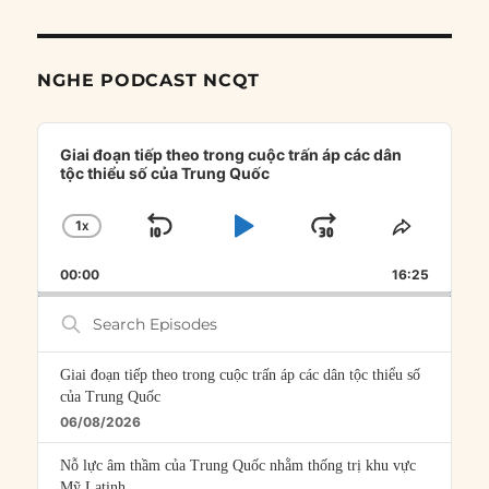
NGHE PODCAST NCQT
Audio
Player
Giai đoạn tiếp theo trong cuộc trấn áp các dân
tộc thiểu số của Trung Quốc
1
X
SKIP
PLAY
JUMP
CHANGE
SHARE
PLAYBACK
THIS
BACKWARD
PAUSE
FORWARD
00:00
RATE
16:25
EPISOD
Search
Episodes
Giai đoạn tiếp theo trong cuộc trấn áp các dân tộc thiểu số
của Trung Quốc
06/08/2026
Nỗ lực âm thầm của Trung Quốc nhằm thống trị khu vực
Mỹ Latinh