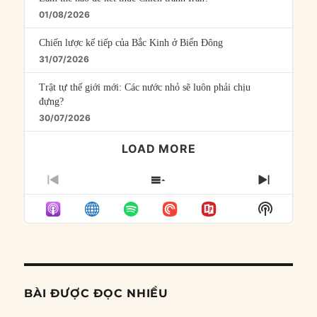
01/08/2026
Chiến lược kế tiếp của Bắc Kinh ở Biển Đông
31/07/2026
Trật tự thế giới mới: Các nước nhỏ sẽ luôn phải chịu
đựng?
30/07/2026
LOAD MORE
PREVIOUS
SHOW
NEXT
EPISODE
EPISODES
EPISO
Show
LIST
Podcast
Informat
BÀI ĐƯỢC ĐỌC NHIỀU