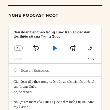
NGHE PODCAST NCQT
Audio
Player
Giai đoạn tiếp theo trong cuộc trấn áp các dân
tộc thiểu số của Trung Quốc
1
X
SKIP
PLAY
JUMP
CHANGE
SHARE
PLAYBACK
THIS
BACKWARD
PAUSE
FORWARD
00:00
RATE
16:25
EPISOD
Search
Episodes
Giai đoạn tiếp theo trong cuộc trấn áp các dân tộc thiểu số
của Trung Quốc
06/08/2026
Nỗ lực âm thầm của Trung Quốc nhằm thống trị khu vực
Mỹ Latinh