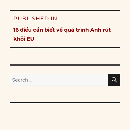
Post
PUBLISHED IN
navigation
16 điều cần biết về quá trình Anh rút
khỏi EU
SE
Search
for: