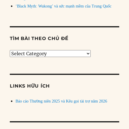
‘Black Myth: Wukong’ và sức mạnh mềm của Trung Quốc
TÌM BÀI THEO CHỦ ĐỀ
Tìm
bài
theo
chủ
đề
LINKS HỮU ÍCH
Báo cáo Thường niên 2025 và Kêu gọi tài trợ năm 2026