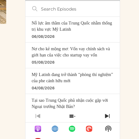
Search
Episodes
Nỗ lực âm thầm của Trung Quốc nhằm thống
trị khu vực Mỹ Latinh
06/08/2026
Nợ cho kẻ mộng mơ: Vốn vay chính sách và
giới hạn của việc cho startup vay vốn
05/08/2026
Mỹ Latinh đang trở thành “phòng thí nghiệm”
của phe cánh hữu mới
04/08/2026
Tại sao Trung Quốc phủ nhận cuộc gặp với
Ngoại trưởng Nhật Bản?
04/08/2026
PREVIOUS
SHOW
NEXT
EPISODE
EPISODES
EPISODE
Điểm mù chiến lược của Trump tại Thái Bình
Show
LIST
Dương
Podcast