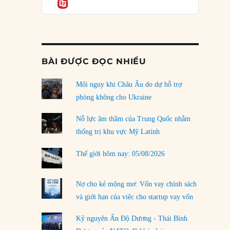
Informatio
03/08/2026
Đặt cược vào thất bại: Các quỹ đầu tư mạo
hiểm quốc gia và khía cạnh chính trị của vốn
rủi ro
02/08/2026
BÀI ĐƯỢC ĐỌC NHIỀU
Làm thế nào để kết thúc Chiến tranh Iran?
Mối nguy khi Châu Âu do dự hỗ trợ
01/08/2026
phòng không cho Ukraine
Chiến lược kế tiếp của Bắc Kinh ở Biển Đông
31/07/2026
Nỗ lực âm thầm của Trung Quốc nhằm
thống trị khu vực Mỹ Latinh
Trật tự thế giới mới: Các nước nhỏ sẽ luôn
phải chịu đựng?
Thế giới hôm nay: 05/08/2026
30/07/2026
Tập tìm cách chôn vùi bê bối chấn động vòng
Nợ cho kẻ mộng mơ: Vốn vay chính sách
tròn thân cận của mình
và giới hạn của việc cho startup vay vốn
29/07/2026
Kỷ nguyên Ấn Độ Dương - Thái Bình
LOAD MORE