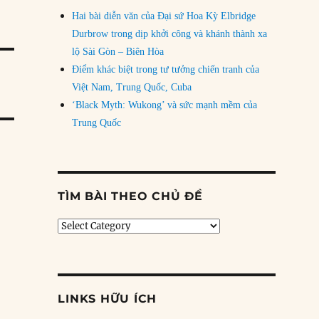
Hai bài diễn văn của Đại sứ Hoa Kỳ Elbridge
Durbrow trong dịp khởi công và khánh thành xa
lộ Sài Gòn – Biên Hòa
Điểm khác biệt trong tư tưởng chiến tranh của
Việt Nam, Trung Quốc, Cuba
‘Black Myth: Wukong’ và sức mạnh mềm của
Trung Quốc
TÌM BÀI THEO CHỦ ĐỀ
Tìm
bài
theo
chủ
đề
LINKS HỮU ÍCH