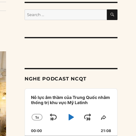
SEARCH
Search
for:
NGHE PODCAST NCQT
Audio
Player
Nỗ lực âm thầm của Trung Quốc nhằm
thống trị khu vực Mỹ Latinh
1
X
SKIP
PLAY
JUMP
CHANGE
SHARE
PLAYBACK
THIS
BACKWARD
PAUSE
FORWARD
00:00
RATE
21:08
EPISODE