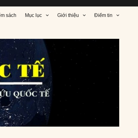
ểm sách
Mục lục
Giới thiệu
Điểm tin