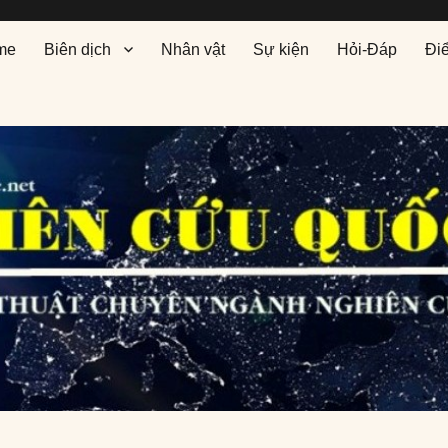
me
Biên dịch
Nhân vật
Sự kiện
Hỏi-Đáp
Đi