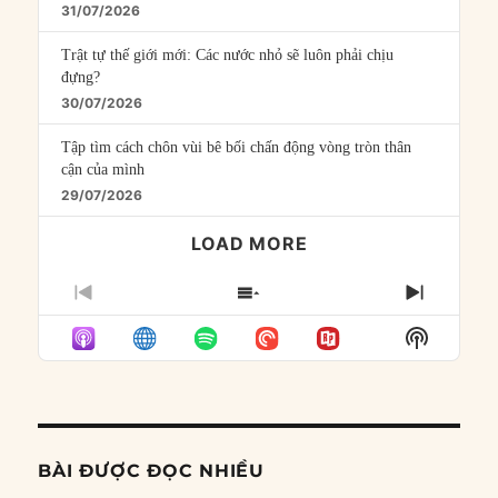
31/07/2026
Trật tự thế giới mới: Các nước nhỏ sẽ luôn phải chịu
đựng?
30/07/2026
Tập tìm cách chôn vùi bê bối chấn động vòng tròn thân
cận của mình
29/07/2026
LOAD MORE
PREVIOUS
SHOW
NEXT
EPISODE
EPISODES
EPISO
Show
LIST
Podcast
Informat
BÀI ĐƯỢC ĐỌC NHIỀU