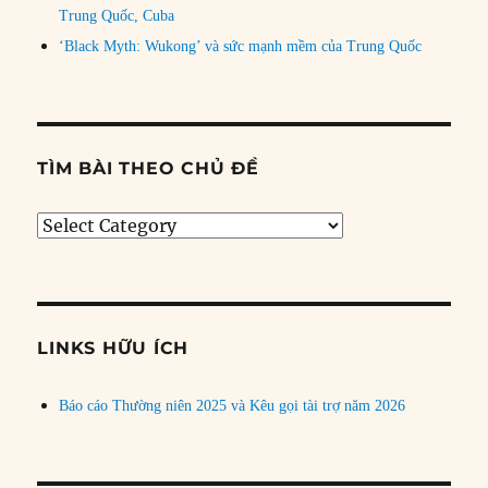
Trung Quốc, Cuba
‘Black Myth: Wukong’ và sức mạnh mềm của Trung Quốc
TÌM BÀI THEO CHỦ ĐỀ
Tìm
bài
theo
chủ
đề
LINKS HỮU ÍCH
Báo cáo Thường niên 2025 và Kêu gọi tài trợ năm 2026