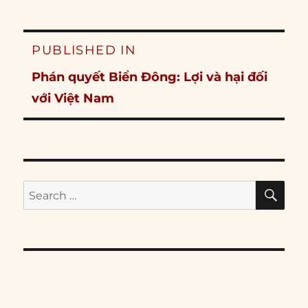
Post
PUBLISHED IN
navigation
Phán quyết Biển Đông: Lợi và hại đối
với Việt Nam
SE
Search
for: