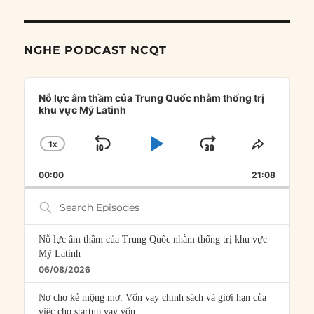
NGHE PODCAST NCQT
Audio
Player
Nỗ lực âm thầm của Trung Quốc nhằm thống trị
khu vực Mỹ Latinh
1
X
SKIP
PLAY
JUMP
CHANGE
SHARE
PLAYBACK
THIS
BACKWARD
PAUSE
FORWARD
00:00
RATE
21:08
EPISOD
Search
Episodes
Nỗ lực âm thầm của Trung Quốc nhằm thống trị khu vực
Mỹ Latinh
06/08/2026
Nợ cho kẻ mộng mơ: Vốn vay chính sách và giới hạn của
việc cho startup vay vốn