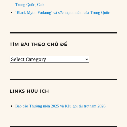
Trung Quốc, Cuba
‘Black Myth: Wukong’ và sức mạnh mềm của Trung Quốc
TÌM BÀI THEO CHỦ ĐỀ
Tìm
bài
theo
chủ
đề
LINKS HỮU ÍCH
Báo cáo Thường niên 2025 và Kêu gọi tài trợ năm 2026