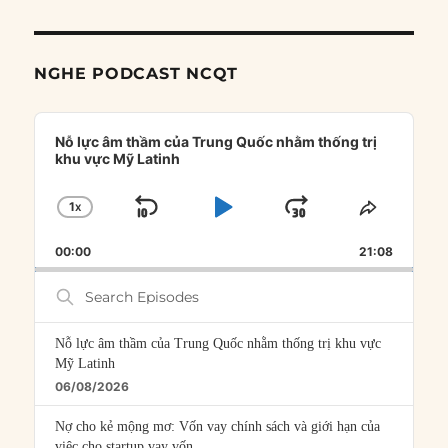
NGHE PODCAST NCQT
Audio
Player
Nỗ lực âm thầm của Trung Quốc nhằm thống trị
khu vực Mỹ Latinh
1
X
SKIP
PLAY
JUMP
CHANGE
SHARE
PLAYBACK
THIS
BACKWARD
PAUSE
FORWARD
00:00
RATE
21:08
EPISOD
Search
Episodes
Nỗ lực âm thầm của Trung Quốc nhằm thống trị khu vực
Mỹ Latinh
06/08/2026
Nợ cho kẻ mộng mơ: Vốn vay chính sách và giới hạn của
việc cho startup vay vốn