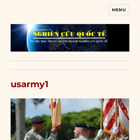
MENU
Nghiên cứu quốc tế
usarmy1