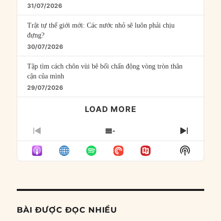
31/07/2026
Trật tự thế giới mới: Các nước nhỏ sẽ luôn phải chịu
đựng?
30/07/2026
Tập tìm cách chôn vùi bê bối chấn động vòng tròn thân
cận của mình
29/07/2026
LOAD MORE
PREVIOUS
SHOW
NEXT
EPISODE
EPISODES
EPISO
Show
LIST
Podcast
Informat
BÀI ĐƯỢC ĐỌC NHIỀU