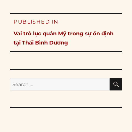
Post
PUBLISHED IN
navigation
Vai trò lục quân Mỹ trong sự ổn định
tại Thái Bình Dương
SE
Search
for: