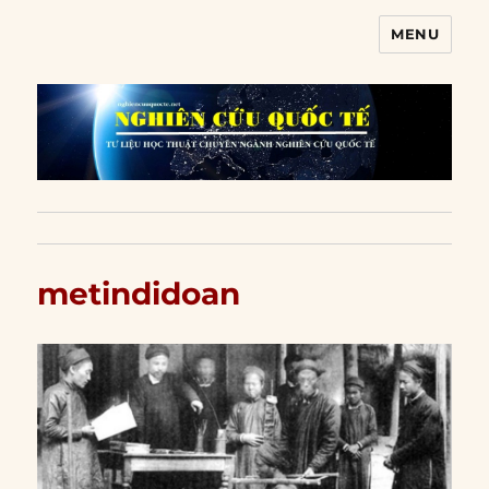
MENU
Nghiên cứu quốc tế
metindidoan