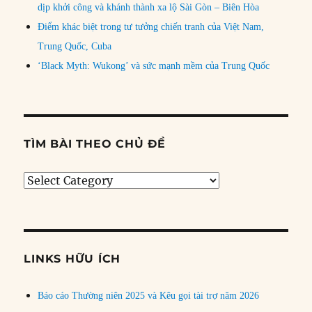
dịp khởi công và khánh thành xa lộ Sài Gòn – Biên Hòa
Điểm khác biệt trong tư tưởng chiến tranh của Việt Nam,
Trung Quốc, Cuba
‘Black Myth: Wukong’ và sức mạnh mềm của Trung Quốc
TÌM BÀI THEO CHỦ ĐỀ
Tìm
bài
theo
chủ
đề
LINKS HỮU ÍCH
Báo cáo Thường niên 2025 và Kêu gọi tài trợ năm 2026