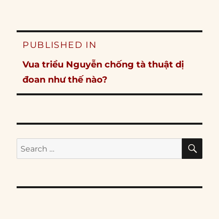
Post
PUBLISHED IN
navigation
Vua triều Nguyễn chống tà thuật dị
đoan như thế nào?
SE
Search
for: