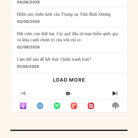
04/08/2026
Điểm mù chiến lược của Trump tại Thái Bình Dương
03/08/2026
Đặt cược vào thất bại: Các quỹ đầu tư mạo hiểm quốc gia
và khía cạnh chính trị của vốn rủi ro
02/08/2026
Làm thế nào để kết thúc Chiến tranh Iran?
01/08/2026
LOAD MORE
PREVIOUS
SHOW
NEXT
EPISODE
EPISODES
EPISO
Show
LIST
Podcast
Informat