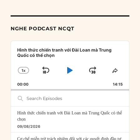
NGHE PODCAST NCQT
Audio
Player
Hình thức chiến tranh với Đài Loan mà Trung
Quốc có thể chọn
1
X
SKIP
PLAY
JUMP
CHANGE
SHARE
PLAYBACK
THIS
BACKWARD
PAUSE
FORWARD
00:00
RATE
14:15
EPISOD
Search
Episodes
Hình thức chiến tranh với Đài Loan mà Trung Quốc có thể
chọn
09/08/2026
Cơ chế miễn trừ trách nhiệm đối với các quyết định đầu tư