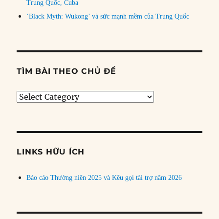
Trung Quốc, Cuba
‘Black Myth: Wukong’ và sức mạnh mềm của Trung Quốc
TÌM BÀI THEO CHỦ ĐỀ
Tìm
bài
theo
chủ
đề
LINKS HỮU ÍCH
Báo cáo Thường niên 2025 và Kêu gọi tài trợ năm 2026