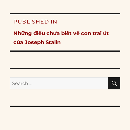
Post
PUBLISHED IN
navigation
Những điều chưa biết về con trai út
của Joseph Stalin
SE
Search
for: