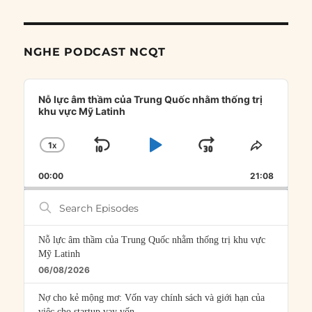
NGHE PODCAST NCQT
Audio
Player
Nỗ lực âm thầm của Trung Quốc nhằm thống trị
khu vực Mỹ Latinh
1
X
SKIP
PLAY
JUMP
CHANGE
SHARE
PLAYBACK
THIS
BACKWARD
PAUSE
FORWARD
00:00
RATE
21:08
EPISOD
Search
Episodes
Nỗ lực âm thầm của Trung Quốc nhằm thống trị khu vực
Mỹ Latinh
06/08/2026
Nợ cho kẻ mộng mơ: Vốn vay chính sách và giới hạn của
việc cho startup vay vốn