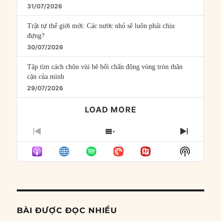
31/07/2026
Trật tự thế giới mới: Các nước nhỏ sẽ luôn phải chịu
đựng?
30/07/2026
Tập tìm cách chôn vùi bê bối chấn động vòng tròn thân
cận của mình
29/07/2026
LOAD MORE
PREVIOUS
SHOW
NEXT
EPISODE
EPISODES
EPISO
Show
LIST
Podcast
Informat
BÀI ĐƯỢC ĐỌC NHIỀU