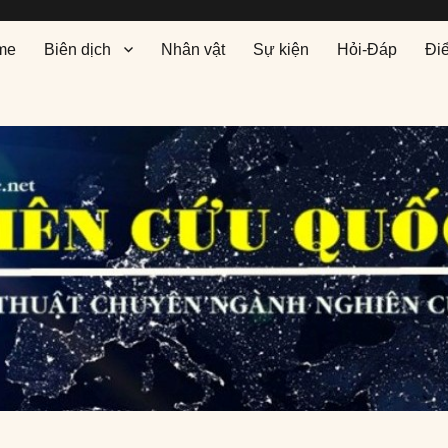
me
Biên dịch
Nhân vật
Sự kiện
Hỏi-Đáp
Đi