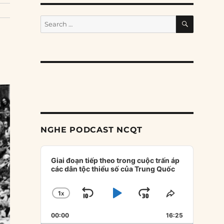
SEARCH
Search
for:
NGHE PODCAST NCQT
Audio
Player
Giai đoạn tiếp theo trong cuộc trấn áp
các dân tộc thiểu số của Trung Quốc
1
X
SKIP
PLAY
JUMP
CHANGE
SHARE
PLAYBACK
THIS
BACKWARD
PAUSE
FORWARD
00:00
RATE
16:25
EPISODE