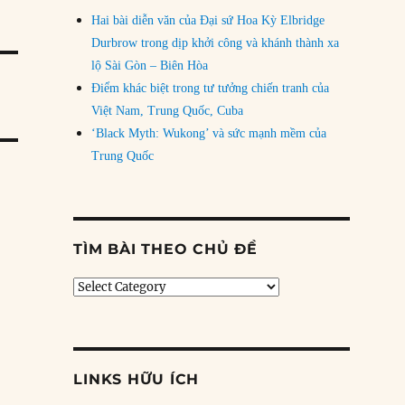
Hai bài diễn văn của Đại sứ Hoa Kỳ Elbridge
Durbrow trong dịp khởi công và khánh thành xa
lộ Sài Gòn – Biên Hòa
Điểm khác biệt trong tư tưởng chiến tranh của
Việt Nam, Trung Quốc, Cuba
‘Black Myth: Wukong’ và sức mạnh mềm của
Trung Quốc
TÌM BÀI THEO CHỦ ĐỀ
Tìm
bài
theo
chủ
đề
LINKS HỮU ÍCH