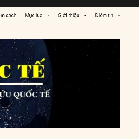
ểm sách
Mục lục
Giới thiệu
Điểm tin