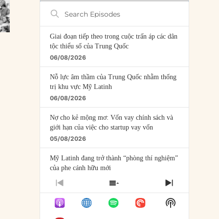
Search
Episodes
Giai đoạn tiếp theo trong cuộc trấn áp các dân
tộc thiểu số của Trung Quốc
06/08/2026
Nỗ lực âm thầm của Trung Quốc nhằm thống
trị khu vực Mỹ Latinh
06/08/2026
Nợ cho kẻ mộng mơ: Vốn vay chính sách và
giới hạn của việc cho startup vay vốn
05/08/2026
Mỹ Latinh đang trở thành “phòng thí nghiệm”
của phe cánh hữu mới
04/08/2026
PREVIOUS
SHOW
NEXT
EPISODE
EPISODES
EPISODE
Tại sao Trung Quốc phủ nhận cuộc gặp với
Show
LIST
Ngoại trưởng Nhật Bản?
Podcast