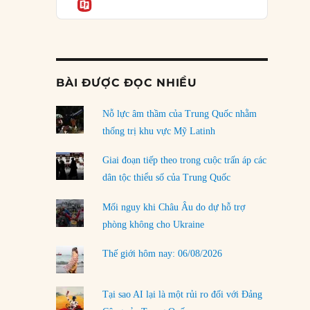
Informatio
04/08/2026
Điểm mù chiến lược của Trump tại Thái Bình
Dương
03/08/2026
BÀI ĐƯỢC ĐỌC NHIỀU
Đặt cược vào thất bại: Các quỹ đầu tư mạo
hiểm quốc gia và khía cạnh chính trị của vốn
rủi ro
Nỗ lực âm thầm của Trung Quốc nhằm
02/08/2026
thống trị khu vực Mỹ Latinh
Làm thế nào để kết thúc Chiến tranh Iran?
Giai đoạn tiếp theo trong cuộc trấn áp các
01/08/2026
dân tộc thiểu số của Trung Quốc
Chiến lược kế tiếp của Bắc Kinh ở Biển Đông
Mối nguy khi Châu Âu do dự hỗ trợ
31/07/2026
phòng không cho Ukraine
Trật tự thế giới mới: Các nước nhỏ sẽ luôn
Thế giới hôm nay: 06/08/2026
phải chịu đựng?
30/07/2026
Tại sao AI lại là một rủi ro đối với Đảng
LOAD MORE