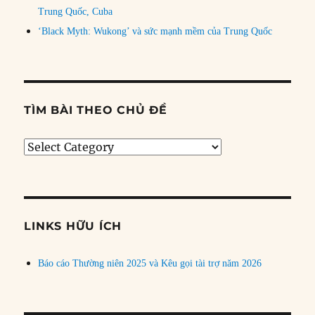
Trung Quốc, Cuba
‘Black Myth: Wukong’ và sức mạnh mềm của Trung Quốc
TÌM BÀI THEO CHỦ ĐỀ
Tìm
bài
theo
chủ
đề
LINKS HỮU ÍCH
Báo cáo Thường niên 2025 và Kêu gọi tài trợ năm 2026