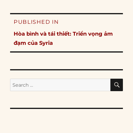
Post
PUBLISHED IN
navigation
Hòa bình và tái thiết: Triển vọng ảm
đạm của Syria
SE
Search
for: