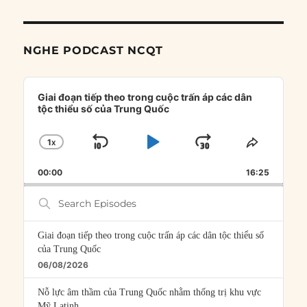
NGHE PODCAST NCQT
Audio
Player
Giai đoạn tiếp theo trong cuộc trấn áp các dân
tộc thiểu số của Trung Quốc
1
X
SKIP
PLAY
JUMP
CHANGE
SHARE
PLAYBACK
THIS
BACKWARD
PAUSE
FORWARD
00:00
RATE
16:25
EPISOD
Search
Episodes
Giai đoạn tiếp theo trong cuộc trấn áp các dân tộc thiểu số
của Trung Quốc
06/08/2026
Nỗ lực âm thầm của Trung Quốc nhằm thống trị khu vực
Mỹ Latinh