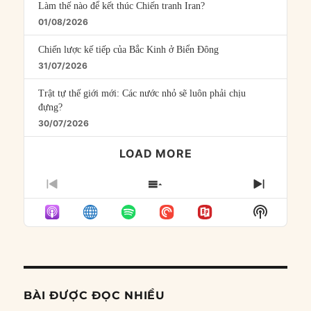
Làm thế nào để kết thúc Chiến tranh Iran?
01/08/2026
Chiến lược kế tiếp của Bắc Kinh ở Biển Đông
31/07/2026
Trật tự thế giới mới: Các nước nhỏ sẽ luôn phải chịu
đựng?
30/07/2026
LOAD MORE
PREVIOUS
SHOW
NEXT
EPISODE
EPISODES
EPISO
Show
LIST
Podcast
Informat
BÀI ĐƯỢC ĐỌC NHIỀU