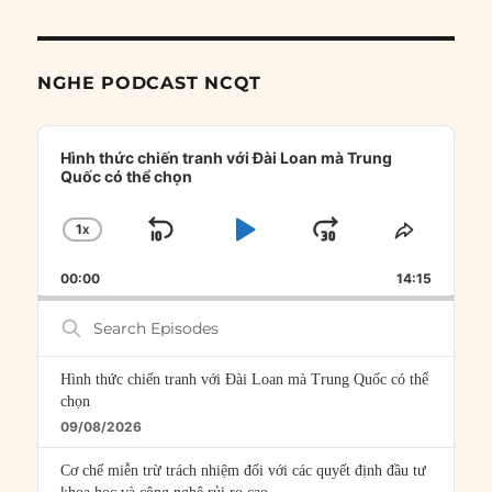
NGHE PODCAST NCQT
Audio
Player
Hình thức chiến tranh với Đài Loan mà Trung
Quốc có thể chọn
1
X
SKIP
PLAY
JUMP
CHANGE
SHARE
PLAYBACK
THIS
BACKWARD
PAUSE
FORWARD
00:00
RATE
14:15
EPISOD
Search
Episodes
Hình thức chiến tranh với Đài Loan mà Trung Quốc có thể
chọn
09/08/2026
Cơ chế miễn trừ trách nhiệm đối với các quyết định đầu tư