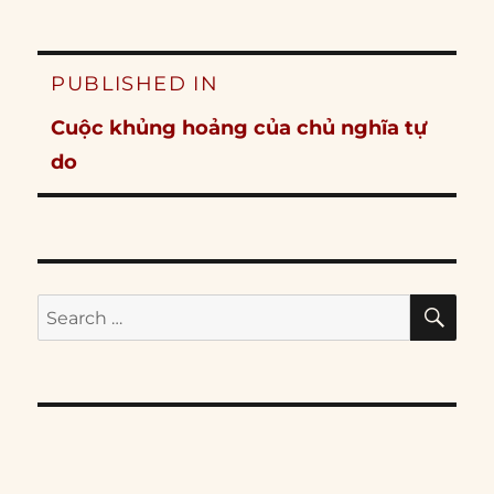
Post
PUBLISHED IN
navigation
Cuộc khủng hoảng của chủ nghĩa tự
do
SE
Search
for: