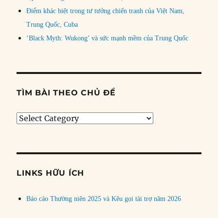
Điểm khác biệt trong tư tưởng chiến tranh của Việt Nam,
Trung Quốc, Cuba
‘Black Myth: Wukong’ và sức mạnh mềm của Trung Quốc
TÌM BÀI THEO CHỦ ĐỀ
Tìm
bài
theo
chủ
đề
LINKS HỮU ÍCH
Báo cáo Thường niên 2025 và Kêu gọi tài trợ năm 2026