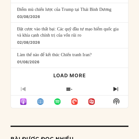
Điểm mù chiến lược của Trump tại Thái Bình Dương
03/08/2026
Đặt cược vào thất bại: Các quỹ đầu tư mạo hiểm quốc gia
và khía cạnh chính trị của vốn rủi ro
02/08/2026
Làm thế nào để kết thúc Chiến tranh Iran?
01/08/2026
LOAD MORE
PREVIOUS
SHOW
NEXT
EPISODE
EPISODES
EPISO
Show
LIST
Podcast
Informat
BÀI ĐƯỢC ĐỌC NHIỀU