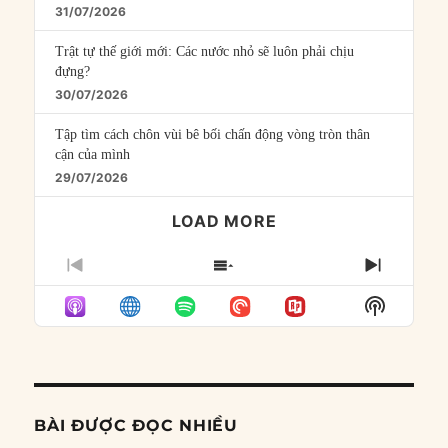
31/07/2026
Trật tự thế giới mới: Các nước nhỏ sẽ luôn phải chịu
đựng?
30/07/2026
Tập tìm cách chôn vùi bê bối chấn động vòng tròn thân
cận của mình
29/07/2026
LOAD MORE
PREVIOUS
SHOW
NEXT
EPISODE
EPISODES
EPISO
Show
LIST
Podcast
Informat
BÀI ĐƯỢC ĐỌC NHIỀU