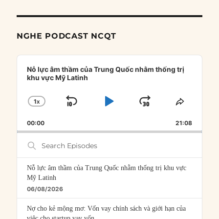
NGHE PODCAST NCQT
Audio
Player
Nỗ lực âm thầm của Trung Quốc nhằm thống trị
khu vực Mỹ Latinh
1
X
SKIP
PLAY
JUMP
CHANGE
SHARE
PLAYBACK
THIS
BACKWARD
PAUSE
FORWARD
00:00
RATE
21:08
EPISOD
Search
Episodes
Nỗ lực âm thầm của Trung Quốc nhằm thống trị khu vực
Mỹ Latinh
06/08/2026
Nợ cho kẻ mộng mơ: Vốn vay chính sách và giới hạn của
việc cho startup vay vốn