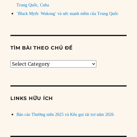
Trung Quốc, Cuba
‘Black Myth: Wukong’ và sức mạnh mềm của Trung Quốc
TÌM BÀI THEO CHỦ ĐỀ
Tìm
bài
theo
chủ
đề
LINKS HỮU ÍCH
Báo cáo Thường niên 2025 và Kêu gọi tài trợ năm 2026