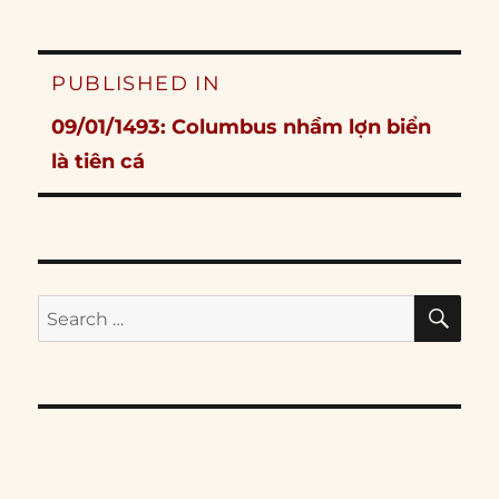
Post
PUBLISHED IN
navigation
09/01/1493: Columbus nhầm lợn biển
là tiên cá
SE
Search
for: