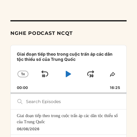
NGHE PODCAST NCQT
Audio
Player
Giai đoạn tiếp theo trong cuộc trấn áp các dân
tộc thiểu số của Trung Quốc
1
X
SKIP
PLAY
JUMP
CHANGE
SHARE
PLAYBACK
THIS
BACKWARD
PAUSE
FORWARD
00:00
RATE
16:25
EPISOD
Search
Episodes
Giai đoạn tiếp theo trong cuộc trấn áp các dân tộc thiểu số
của Trung Quốc
06/08/2026