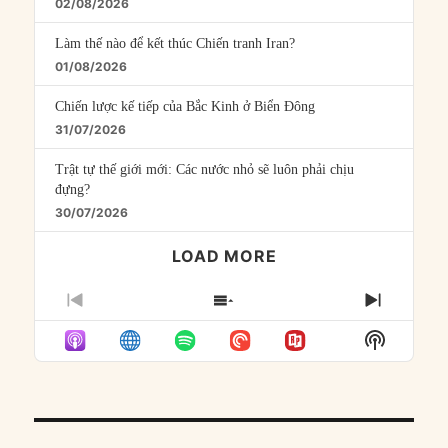
02/08/2026
Làm thế nào để kết thúc Chiến tranh Iran?
01/08/2026
Chiến lược kế tiếp của Bắc Kinh ở Biển Đông
31/07/2026
Trật tự thế giới mới: Các nước nhỏ sẽ luôn phải chịu
đựng?
30/07/2026
LOAD MORE
PREVIOUS
SHOW
NEXT
EPISODE
EPISODES
EPISO
Show
LIST
Podcast
Informat