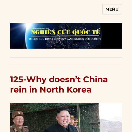
MENU
Nghiên cứu quốc tế
125-Why doesn’t China
rein in North Korea