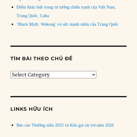
Điểm khác biệt trong tư tưởng chiến tranh của Việt Nam,
Trung Quốc, Cuba
‘Black Myth: Wukong’ và sức mạnh mềm của Trung Quốc
TÌM BÀI THEO CHỦ ĐỀ
Tìm
bài
theo
chủ
đề
LINKS HỮU ÍCH
Báo cáo Thường niên 2025 và Kêu gọi tài trợ năm 2026