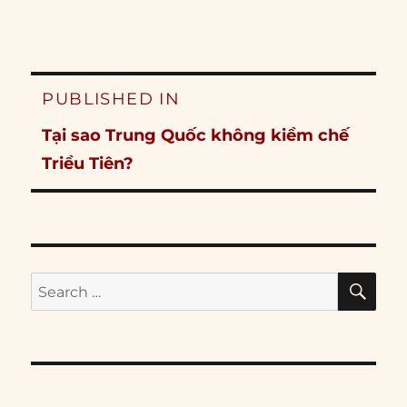
Post
PUBLISHED IN
navigation
Tại sao Trung Quốc không kiềm chế
Triều Tiên?
SE
Search
for: