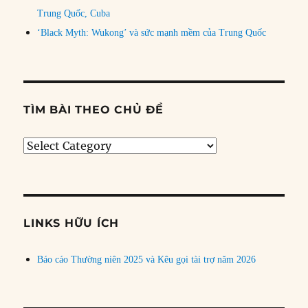
Trung Quốc, Cuba
‘Black Myth: Wukong’ và sức mạnh mềm của Trung Quốc
TÌM BÀI THEO CHỦ ĐỀ
Tìm
bài
theo
chủ
đề
LINKS HỮU ÍCH
Báo cáo Thường niên 2025 và Kêu gọi tài trợ năm 2026