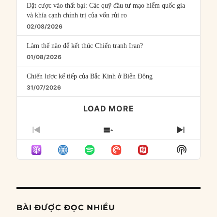
Đặt cược vào thất bại: Các quỹ đầu tư mạo hiểm quốc gia
và khía cạnh chính trị của vốn rủi ro
02/08/2026
Làm thế nào để kết thúc Chiến tranh Iran?
01/08/2026
Chiến lược kế tiếp của Bắc Kinh ở Biển Đông
31/07/2026
LOAD MORE
PREVIOUS
SHOW
NEXT
EPISODE
EPISODES
EPISO
Show
LIST
Podcast
Informat
BÀI ĐƯỢC ĐỌC NHIỀU