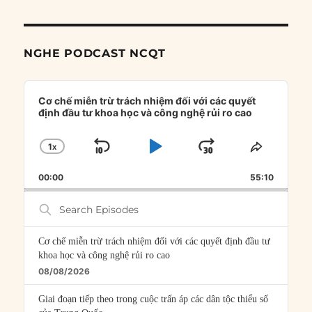
NGHE PODCAST NCQT
Audio
Player
Cơ chế miễn trừ trách nhiệm đối với các quyết
định đầu tư khoa học và công nghệ rủi ro cao
1
X
SKIP
PLAY
JUMP
CHANGE
SHARE
PLAYBACK
THIS
BACKWARD
PAUSE
FORWARD
00:00
RATE
55:10
EPISOD
Search
Episodes
Cơ chế miễn trừ trách nhiệm đối với các quyết định đầu tư
khoa học và công nghệ rủi ro cao
08/08/2026
Giai đoạn tiếp theo trong cuộc trấn áp các dân tộc thiểu số