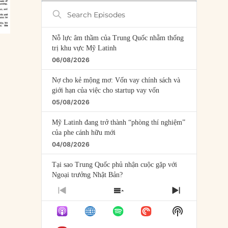
Search
Episodes
Nỗ lực âm thầm của Trung Quốc nhằm thống
trị khu vực Mỹ Latinh
06/08/2026
Nợ cho kẻ mộng mơ: Vốn vay chính sách và
giới hạn của việc cho startup vay vốn
05/08/2026
Mỹ Latinh đang trở thành “phòng thí nghiệm”
của phe cánh hữu mới
04/08/2026
Tại sao Trung Quốc phủ nhận cuộc gặp với
Ngoại trưởng Nhật Bản?
04/08/2026
PREVIOUS
SHOW
NEXT
EPISODE
EPISODES
EPISODE
Điểm mù chiến lược của Trump tại Thái Bình
Show
LIST
Dương
Podcast