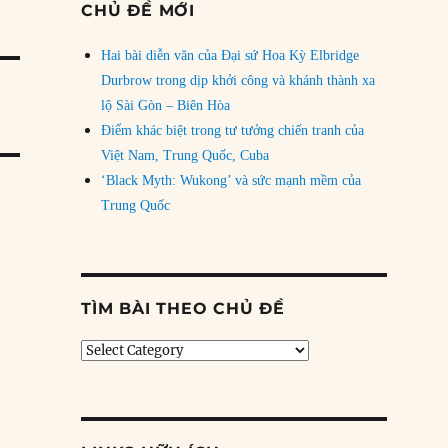
CHỦ ĐỀ MỚI
Hai bài diễn văn của Đại sứ Hoa Kỳ Elbridge
Durbrow trong dịp khởi công và khánh thành xa
lộ Sài Gòn – Biên Hòa
Điểm khác biệt trong tư tưởng chiến tranh của
Việt Nam, Trung Quốc, Cuba
‘Black Myth: Wukong’ và sức mạnh mềm của
Trung Quốc
TÌM BÀI THEO CHỦ ĐỀ
Tìm
bài
theo
chủ
đề