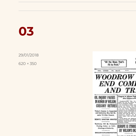
03
Posted
29/01/2018
on
Full
620 × 350
size