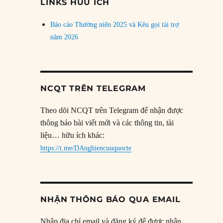
LINKS HỮU ÍCH
Báo cáo Thường niên 2025 và Kêu gọi tài trợ
năm 2026
NCQT TRÊN TELEGRAM
Theo dõi NCQT trên Telegram để nhận được
thông báo bài viết mới và các thông tin, tài
liệu… hữu ích khác:
https://t.me/DAnghiencuuquocte
NHẬN THÔNG BÁO QUA EMAIL
Nhập địa chỉ email và đăng ký để được nhận