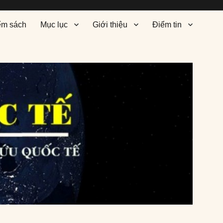
ểm sách
Mục lục
Giới thiệu
Điểm tin