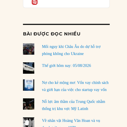
Informatio
03/08/2026
Đặt cược vào thất bại: Các quỹ đầu tư mạo
hiểm quốc gia và khía cạnh chính trị của vốn
rủi ro
02/08/2026
BÀI ĐƯỢC ĐỌC NHIỀU
Làm thế nào để kết thúc Chiến tranh Iran?
Mối nguy khi Châu Âu do dự hỗ trợ
01/08/2026
phòng không cho Ukraine
Chiến lược kế tiếp của Bắc Kinh ở Biển Đông
31/07/2026
Thế giới hôm nay: 05/08/2026
Trật tự thế giới mới: Các nước nhỏ sẽ luôn
phải chịu đựng?
Nợ cho kẻ mộng mơ: Vốn vay chính sách
30/07/2026
và giới hạn của việc cho startup vay vốn
Tập tìm cách chôn vùi bê bối chấn động vòng
Nỗ lực âm thầm của Trung Quốc nhằm
tròn thân cận của mình
thống trị khu vực Mỹ Latinh
29/07/2026
Về nhân vật Hoàng Văn Hoan và vụ
LOAD MORE