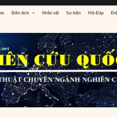
me
Biên dịch
Nhân vật
Sự kiện
Hỏi-Đáp
Đi