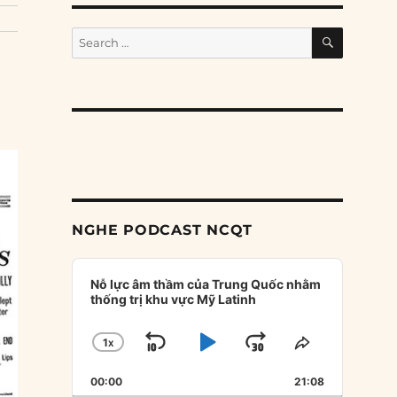
SEARCH
Search
for:
NGHE PODCAST NCQT
Audio
Player
Nỗ lực âm thầm của Trung Quốc nhằm
thống trị khu vực Mỹ Latinh
1
X
SKIP
PLAY
JUMP
CHANGE
SHARE
PLAYBACK
THIS
BACKWARD
PAUSE
FORWARD
00:00
RATE
21:08
EPISODE