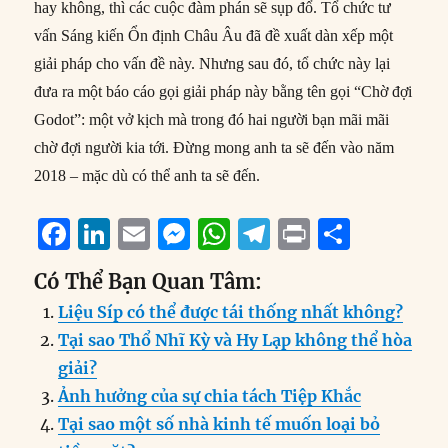
hay không, thì các cuộc đàm phán sẽ sụp đổ. Tổ chức tư
vấn Sáng kiến ​​Ổn định Châu Âu đã đề xuất dàn xếp một
giải pháp cho vấn đề này. Nhưng sau đó, tổ chức này lại
đưa ra một báo cáo gọi giải pháp này bằng tên gọi “Chờ đợi
Godot”: một vở kịch mà trong đó hai người bạn mãi mãi
chờ đợi người kia tới. Đừng mong anh ta sẽ đến vào năm
2018 – mặc dù có thể anh ta sẽ đến.
F
Li
E
M
W
T
P
S
a
n
m
e
h
el
ri
h
Có Thể Bạn Quan Tâm:
c
k
ai
ss
at
e
n
a
Liệu Síp có thể được tái thống nhất không?
e
e
l
e
s
g
t
re
Tại sao Thổ Nhĩ Kỳ và Hy Lạp không thể hòa
b
d
n
A
r
giải?
o
I
g
p
a
Ảnh hưởng của sự chia tách Tiệp Khắc
o
n
er
p
m
Tại sao một số nhà kinh tế muốn loại bỏ