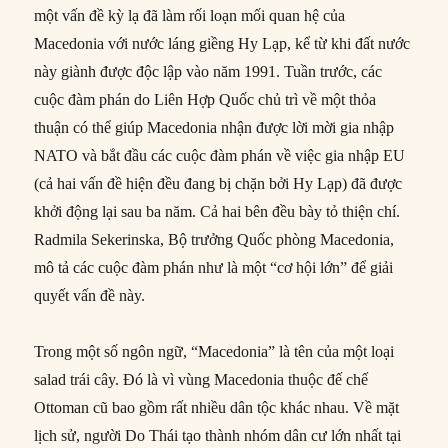
một vấn đề kỳ lạ đã làm rối loạn mối quan hệ của
Macedonia với nước láng giềng Hy Lạp, kể từ khi đất nước
này giành được độc lập vào năm 1991. Tuần trước, các
cuộc đàm phán do Liên Hợp Quốc chủ trì về một thỏa
thuận có thể giúp Macedonia nhận được lời mời gia nhập
NATO và bắt đầu các cuộc đàm phán về việc gia nhập EU
(cả hai vấn đề hiện đều đang bị chặn bởi Hy Lạp) đã được
khởi động lại sau ba năm. Cả hai bên đều bày tỏ thiện chí.
Radmila Sekerinska, Bộ trưởng Quốc phòng Macedonia,
mô tả các cuộc đàm phán như là một “cơ hội lớn” để giải
quyết vấn đề này.
Trong một số ngôn ngữ, “Macedonia” là tên của một loại
salad trái cây. Đó là vì vùng Macedonia thuộc đế chế
Ottoman cũ bao gồm rất nhiều dân tộc khác nhau. Về mặt
lịch sử, người Do Thái tạo thành nhóm dân cư lớn nhất tại