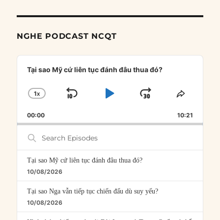
NGHE PODCAST NCQT
Audio
Player
Tại sao Mỹ cứ liên tục đánh đâu thua đó?
1
X
SKIP
PLAY
JUMP
CHANGE
SHARE
PLAYBACK
THIS
BACKWARD
PAUSE
FORWARD
00:00
RATE
10:21
EPISOD
Search
Episodes
Tại sao Mỹ cứ liên tục đánh đâu thua đó?
10/08/2026
Tại sao Nga vẫn tiếp tục chiến đấu dù suy yếu?
10/08/2026