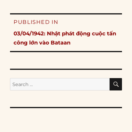
Post
PUBLISHED IN
navigation
03/04/1942: Nhật phát động cuộc tấn
công lớn vào Bataan
SE
Search
for: