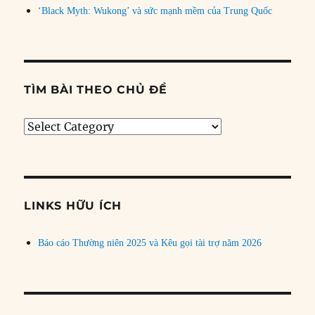
‘Black Myth: Wukong’ và sức mạnh mềm của Trung Quốc
TÌM BÀI THEO CHỦ ĐỀ
Tìm
bài
theo
chủ
đề
LINKS HỮU ÍCH
Báo cáo Thường niên 2025 và Kêu gọi tài trợ năm 2026