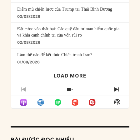
Điểm mù chiến lược của Trump tại Thái Bình Dương
03/08/2026
Đặt cược vào thất bại: Các quỹ đầu tư mạo hiểm quốc gia
và khía cạnh chính trị của vốn rủi ro
02/08/2026
Làm thế nào để kết thúc Chiến tranh Iran?
01/08/2026
LOAD MORE
PREVIOUS
SHOW
NEXT
EPISODE
EPISODES
EPISO
Show
LIST
Podcast
Informat
BÀI ĐƯỢC ĐỌC NHIỀU