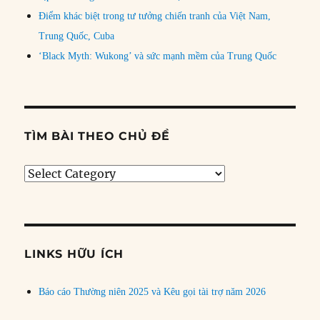
Điểm khác biệt trong tư tưởng chiến tranh của Việt Nam,
Trung Quốc, Cuba
‘Black Myth: Wukong’ và sức mạnh mềm của Trung Quốc
TÌM BÀI THEO CHỦ ĐỀ
Tìm
bài
theo
chủ
đề
LINKS HỮU ÍCH
Báo cáo Thường niên 2025 và Kêu gọi tài trợ năm 2026