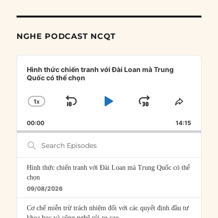
NGHE PODCAST NCQT
Audio
Player
Hình thức chiến tranh với Đài Loan mà Trung
Quốc có thể chọn
1
X
SKIP
PLAY
JUMP
CHANGE
SHARE
PLAYBACK
THIS
BACKWARD
PAUSE
FORWARD
00:00
RATE
14:15
EPISOD
Search
Episodes
Hình thức chiến tranh với Đài Loan mà Trung Quốc có thể
chọn
09/08/2026
Cơ chế miễn trừ trách nhiệm đối với các quyết định đầu tư
khoa học và công nghệ rủi ro cao