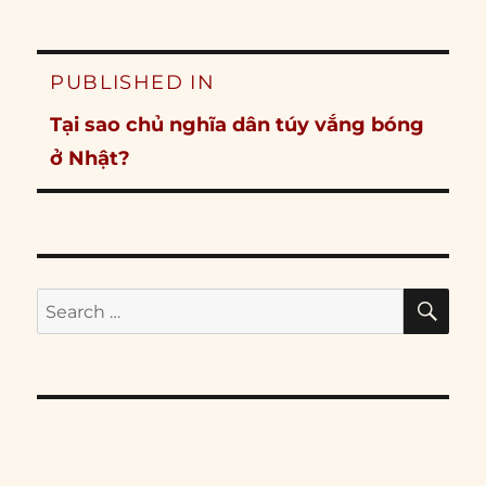
Post
PUBLISHED IN
navigation
Tại sao chủ nghĩa dân túy vắng bóng
ở Nhật?
SE
Search
for: