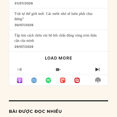
31/07/2026
Trật tự thế giới mới: Các nước nhỏ sẽ luôn phải chịu
đựng?
30/07/2026
Tập tìm cách chôn vùi bê bối chấn động vòng tròn thân
cận của mình
29/07/2026
LOAD MORE
PREVIOUS
SHOW
NEXT
EPISODE
EPISODES
EPISO
Show
LIST
Podcast
Informat
BÀI ĐƯỢC ĐỌC NHIỀU