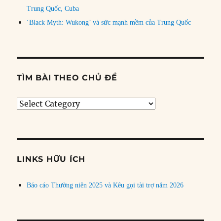
Trung Quốc, Cuba
‘Black Myth: Wukong’ và sức mạnh mềm của Trung Quốc
TÌM BÀI THEO CHỦ ĐỀ
Tìm
bài
theo
chủ
đề
LINKS HỮU ÍCH
Báo cáo Thường niên 2025 và Kêu gọi tài trợ năm 2026