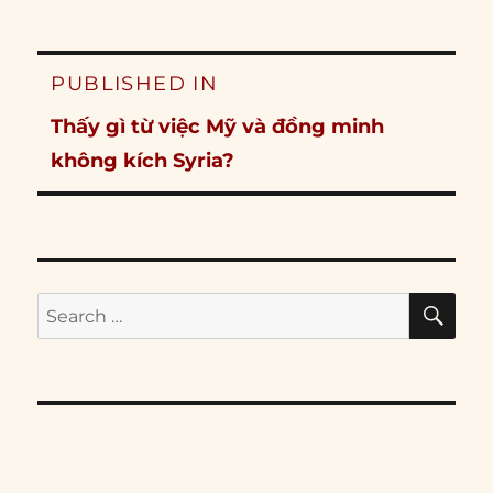
Post
PUBLISHED IN
navigation
Thấy gì từ việc Mỹ và đồng minh
không kích Syria?
SE
Search
for: