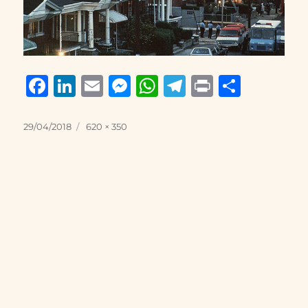
F
Li
E
M
W
T
P
S
a
n
m
e
h
el
ri
h
c
k
ai
ss
at
e
n
a
Posted
Full
29/04/2018
620 × 350
on
size
e
e
l
e
s
g
t
re
b
d
n
A
r
o
I
g
p
a
o
n
er
p
m
k