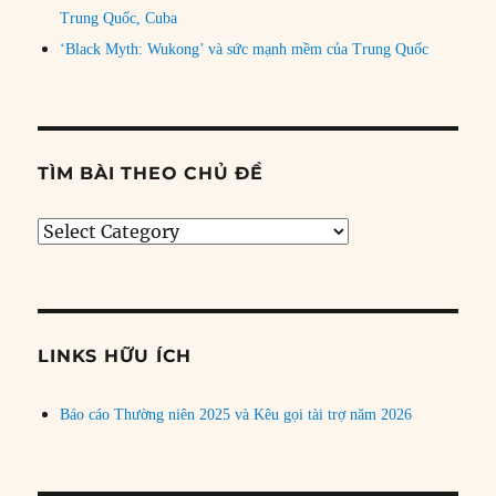
Trung Quốc, Cuba
‘Black Myth: Wukong’ và sức mạnh mềm của Trung Quốc
TÌM BÀI THEO CHỦ ĐỀ
Tìm
bài
theo
chủ
đề
LINKS HỮU ÍCH
Báo cáo Thường niên 2025 và Kêu gọi tài trợ năm 2026