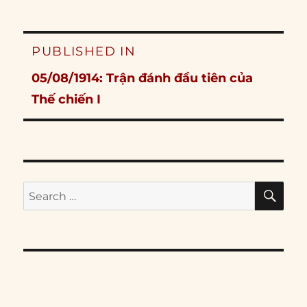
Post
PUBLISHED IN
navigation
05/08/1914: Trận đánh đầu tiên của
Thế chiến I
SE
Search
for: