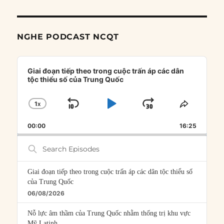
NGHE PODCAST NCQT
Audio
Player
Giai đoạn tiếp theo trong cuộc trấn áp các dân
tộc thiểu số của Trung Quốc
1
X
SKIP
PLAY
JUMP
CHANGE
SHARE
PLAYBACK
THIS
BACKWARD
PAUSE
FORWARD
00:00
RATE
16:25
EPISOD
Search
Episodes
Giai đoạn tiếp theo trong cuộc trấn áp các dân tộc thiểu số
của Trung Quốc
06/08/2026
Nỗ lực âm thầm của Trung Quốc nhằm thống trị khu vực
Mỹ Latinh