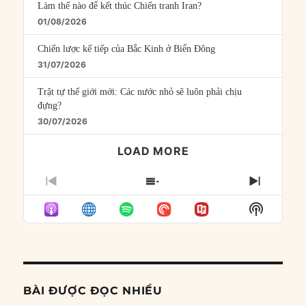
Làm thế nào để kết thúc Chiến tranh Iran?
01/08/2026
Chiến lược kế tiếp của Bắc Kinh ở Biển Đông
31/07/2026
Trật tự thế giới mới: Các nước nhỏ sẽ luôn phải chịu
đựng?
30/07/2026
LOAD MORE
PREVIOUS
SHOW
NEXT
EPISODE
EPISODES
EPISO
Show
LIST
Podcast
Informat
BÀI ĐƯỢC ĐỌC NHIỀU