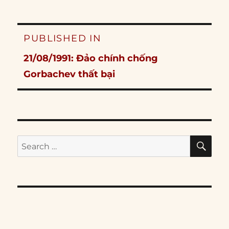
Post
PUBLISHED IN
navigation
21/08/1991: Đảo chính chống
Gorbachev thất bại
SE
Search
for: