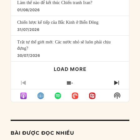
Làm thế nào để kết thúc Chiến tranh Iran?
01/08/2026
Chiến lược kế tiếp của Bắc Kinh ở Biển Đông
31/07/2026
Trật tự thế giới mới: Các nước nhỏ sẽ luôn phải chịu
đựng?
30/07/2026
LOAD MORE
PREVIOUS
SHOW
NEXT
EPISODE
EPISODES
EPISO
Show
LIST
Podcast
Informat
BÀI ĐƯỢC ĐỌC NHIỀU