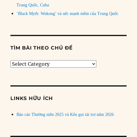
Trung Quốc, Cuba
‘Black Myth: Wukong’ và sức mạnh mềm của Trung Quốc
TÌM BÀI THEO CHỦ ĐỀ
Tìm
bài
theo
chủ
đề
LINKS HỮU ÍCH
Báo cáo Thường niên 2025 và Kêu gọi tài trợ năm 2026