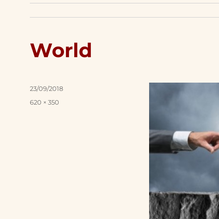
World
Posted
23/09/2018
on
Full
620 × 350
size