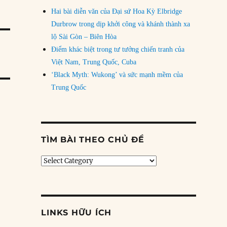
Hai bài diễn văn của Đại sứ Hoa Kỳ Elbridge
Durbrow trong dịp khởi công và khánh thành xa
lộ Sài Gòn – Biên Hòa
Điểm khác biệt trong tư tưởng chiến tranh của
Việt Nam, Trung Quốc, Cuba
‘Black Myth: Wukong’ và sức mạnh mềm của
Trung Quốc
TÌM BÀI THEO CHỦ ĐỀ
Tìm
bài
theo
chủ
đề
LINKS HỮU ÍCH