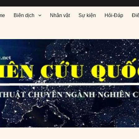
me
Biên dịch
Nhân vật
Sự kiện
Hỏi-Đáp
Đi