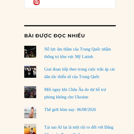
Informatio
04/08/2026
Điểm mù chiến lược của Trump tại Thái Bình
Dương
03/08/2026
BÀI ĐƯỢC ĐỌC NHIỀU
Đặt cược vào thất bại: Các quỹ đầu tư mạo
hiểm quốc gia và khía cạnh chính trị của vốn
rủi ro
Nỗ lực âm thầm của Trung Quốc nhằm
02/08/2026
thống trị khu vực Mỹ Latinh
Làm thế nào để kết thúc Chiến tranh Iran?
Giai đoạn tiếp theo trong cuộc trấn áp các
01/08/2026
dân tộc thiểu số của Trung Quốc
Chiến lược kế tiếp của Bắc Kinh ở Biển Đông
Mối nguy khi Châu Âu do dự hỗ trợ
31/07/2026
phòng không cho Ukraine
Trật tự thế giới mới: Các nước nhỏ sẽ luôn
Thế giới hôm nay: 06/08/2026
phải chịu đựng?
30/07/2026
Tại sao AI lại là một rủi ro đối với Đảng
LOAD MORE