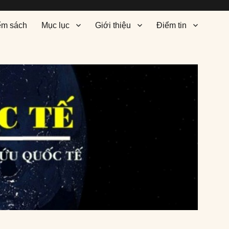
ểm sách
Mục lục
Giới thiệu
Điểm tin