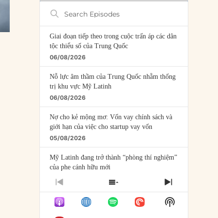
Search
Episodes
Giai đoạn tiếp theo trong cuộc trấn áp các dân
tộc thiểu số của Trung Quốc
06/08/2026
Nỗ lực âm thầm của Trung Quốc nhằm thống
trị khu vực Mỹ Latinh
06/08/2026
Nợ cho kẻ mộng mơ: Vốn vay chính sách và
giới hạn của việc cho startup vay vốn
05/08/2026
Mỹ Latinh đang trở thành “phòng thí nghiệm”
của phe cánh hữu mới
04/08/2026
PREVIOUS
SHOW
NEXT
EPISODE
EPISODES
EPISODE
Tại sao Trung Quốc phủ nhận cuộc gặp với
Show
LIST
Ngoại trưởng Nhật Bản?
Podcast