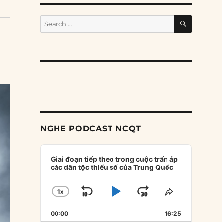
SEARCH
Search
for:
NGHE PODCAST NCQT
Audio
Player
Giai đoạn tiếp theo trong cuộc trấn áp
các dân tộc thiểu số của Trung Quốc
1
X
SKIP
PLAY
JUMP
CHANGE
SHARE
PLAYBACK
THIS
BACKWARD
PAUSE
FORWARD
00:00
RATE
16:25
EPISODE