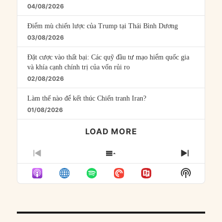
04/08/2026
Điểm mù chiến lược của Trump tại Thái Bình Dương
03/08/2026
Đặt cược vào thất bại: Các quỹ đầu tư mạo hiểm quốc gia
và khía cạnh chính trị của vốn rủi ro
02/08/2026
Làm thế nào để kết thúc Chiến tranh Iran?
01/08/2026
LOAD MORE
PREVIOUS
SHOW
NEXT
EPISODE
EPISODES
EPISO
Show
LIST
Podcast
Informat