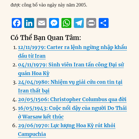
được công bố vào ngày này năm 2005.
F
Li
E
M
W
T
P
S
a
n
m
e
h
el
ri
h
Có Thể Bạn Quan Tâm:
c
k
ai
ss
at
e
n
a
12/11/1979: Carter ra lệnh ngừng nhập khẩu
e
e
l
e
s
g
t
re
dầu từ Iran
b
d
n
A
r
04/11/1979: Sinh viên Iran tấn công Đại sứ
o
I
g
p
a
quán Hoa Kỳ
o
n
er
p
m
24/04/1980: Nhiệm vụ giải cứu con tin tại
k
Iran thất bại
20/05/1506: Christopher Columbus qua đời
16/05/1943: Cuộc nổi dậy của người Do Thái
ở Warsaw kết thúc
29/06/1970: Lực lượng Hoa Kỳ rút khỏi
Campuchia