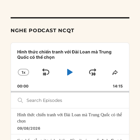
NGHE PODCAST NCQT
Audio
Player
Hình thức chiến tranh với Đài Loan mà Trung
Quốc có thể chọn
1
X
SKIP
PLAY
JUMP
CHANGE
SHARE
PLAYBACK
THIS
BACKWARD
PAUSE
FORWARD
00:00
RATE
14:15
EPISOD
Search
Episodes
Hình thức chiến tranh với Đài Loan mà Trung Quốc có thể
chọn
09/08/2026