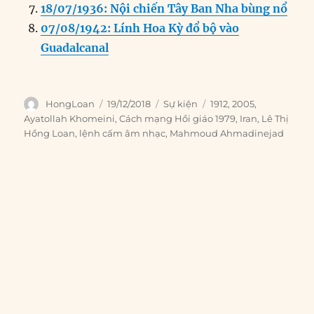
18/07/1936: Nội chiến Tây Ban Nha bùng nổ
07/08/1942: Lính Hoa Kỳ đổ bộ vào
Guadalcanal
Author
Posted
Categories
Tags
HongLoan
19/12/2018
Sự kiện
1912
,
2005
,
on
Ayatollah Khomeini
,
Cách mạng Hồi giáo 1979
,
Iran
,
Lê Thị
Hồng Loan
,
lệnh cấm âm nhạc
,
Mahmoud Ahmadinejad