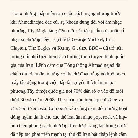
Trong những thập niên sau cuộc cách mạng nhưng trước
khi Ahmadinejad đắc cử, sự khoan dung đối với âm nhạc
phương Tây đã gia tăng đến mức các tác phẩm của một số
nhạc sĩ phương Tây – cụ thể là George Michael, Eric
Clapton, The Eagles và Kenny G., theo
BBC
– đã trở nên
tương đối phổ biến trên các chương trình truyền hình quốc
gia của Iran. Lệnh cấm của Tổng thống Ahmadinejad đã
chấm dứt điều đó, nhưng có thể dự đoán rằng nó không có
mấy tác động trong việc dập tắt sự yêu thích âm nhạc
phương Tây ở một quốc gia nơi 70% dân số ở vào độ tuổi
dưới 30 vào năm 2008. Theo báo cáo trên tạp chí
Time
và
The San Francisco Chronicle
vào cùng năm đó, những hoạt
động ngầm dành cho các thể loại âm nhạc pop, rock và hip-
hop theo phong cách phương Tây được sáng tác trong nước
đã tiếp tục phát triển mạnh tại thủ đô Iran bất chấp lệnh cấm