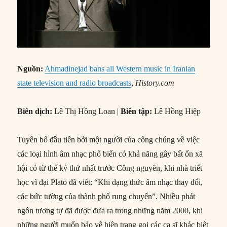
Nguồn:
Ahmadinejad bans all Western music in Iranian
state television and radio broadcasts
,
History.com
Biên dịch:
Lê Thị Hồng Loan |
Biên tập:
Lê Hồng Hiệp
Tuyên bố đầu tiên bởi một người của công chúng về việc
các loại hình âm nhạc phổ biến có khả năng gây bất ổn xã
hội có từ thế kỷ thứ nhất trước Công nguyên, khi nhà triết
học vĩ đại Plato đã viết: “Khi dạng thức âm nhạc thay đổi,
các bức tường của thành phố rung chuyển”. Nhiều phát
ngôn tương tự đã được đưa ra trong những năm 2000, khi
những người muốn bảo vệ hiện trạng gọi các ca sĩ khác biệt