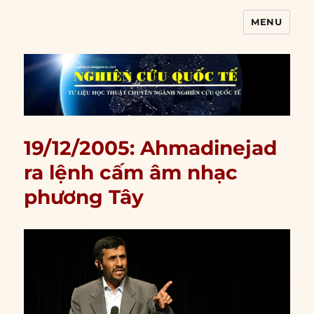
MENU
Nghiên cứu quốc tế
19/12/2005: Ahmadinejad
ra lệnh cấm âm nhạc
phương Tây