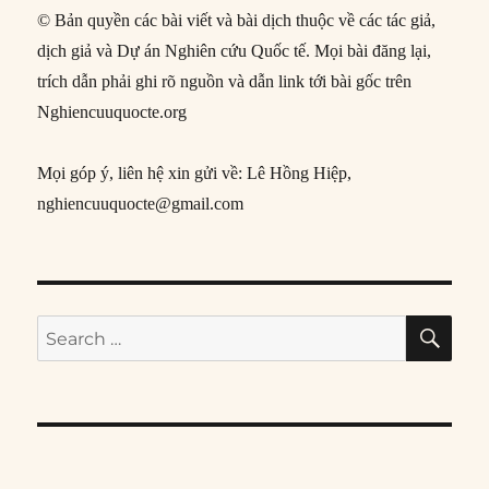
© Bản quyền các bài viết và bài dịch thuộc về các tác giả,
dịch giả và Dự án Nghiên cứu Quốc tế. Mọi bài đăng lại,
trích dẫn phải ghi rõ nguồn và dẫn link tới bài gốc trên
Nghiencuuquocte.org
Mọi góp ý, liên hệ xin gửi về: Lê Hồng Hiệp,
nghiencuuquocte@gmail.com
SE
Search
for: