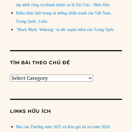
dịp khởi công và khánh thành xa lộ Sài Gòn – Biên Hòa
Điểm khác biệt trong tư tưởng chiến tranh của Việt Nam,
Trung Quốc, Cuba
‘Black Myth: Wukong’ và sức mạnh mềm của Trung Quốc
TÌM BÀI THEO CHỦ ĐỀ
Tìm
bài
theo
chủ
đề
LINKS HỮU ÍCH
Báo cáo Thường niên 2025 và Kêu gọi tài trợ năm 2026