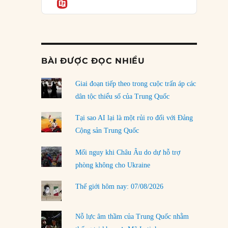
Informatio
04/08/2026
Điểm mù chiến lược của Trump tại Thái Bình
Dương
03/08/2026
BÀI ĐƯỢC ĐỌC NHIỀU
Đặt cược vào thất bại: Các quỹ đầu tư mạo
hiểm quốc gia và khía cạnh chính trị của vốn
rủi ro
Giai đoạn tiếp theo trong cuộc trấn áp các
02/08/2026
dân tộc thiểu số của Trung Quốc
Làm thế nào để kết thúc Chiến tranh Iran?
Tại sao AI lại là một rủi ro đối với Đảng
01/08/2026
Cộng sản Trung Quốc
Chiến lược kế tiếp của Bắc Kinh ở Biển Đông
Mối nguy khi Châu Âu do dự hỗ trợ
31/07/2026
phòng không cho Ukraine
Trật tự thế giới mới: Các nước nhỏ sẽ luôn
Thế giới hôm nay: 07/08/2026
phải chịu đựng?
30/07/2026
Nỗ lực âm thầm của Trung Quốc nhằm
LOAD MORE