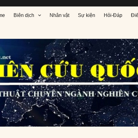
me
Biên dịch
Nhân vật
Sự kiện
Hỏi-Đáp
Đi