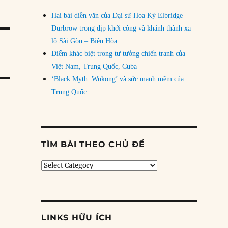
Hai bài diễn văn của Đại sứ Hoa Kỳ Elbridge
Durbrow trong dịp khởi công và khánh thành xa
lộ Sài Gòn – Biên Hòa
Điểm khác biệt trong tư tưởng chiến tranh của
Việt Nam, Trung Quốc, Cuba
‘Black Myth: Wukong’ và sức mạnh mềm của
Trung Quốc
TÌM BÀI THEO CHỦ ĐỀ
Tìm
bài
theo
chủ
đề
LINKS HỮU ÍCH