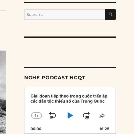
SEARCH
Search
for:
NGHE PODCAST NCQT
Audio
Player
Giai đoạn tiếp theo trong cuộc trấn áp
các dân tộc thiểu số của Trung Quốc
1
X
SKIP
PLAY
JUMP
CHANGE
SHARE
PLAYBACK
THIS
BACKWARD
PAUSE
FORWARD
00:00
RATE
16:25
EPISODE