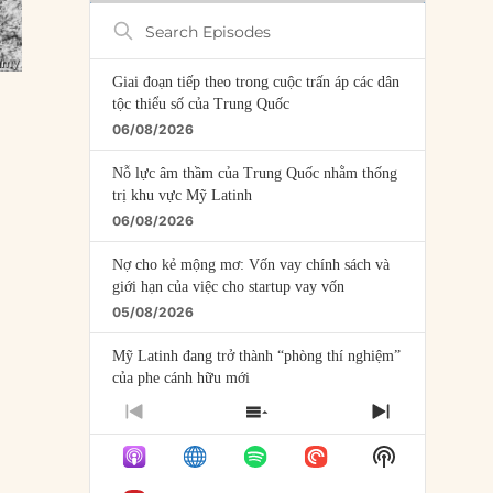
Search
Episodes
Giai đoạn tiếp theo trong cuộc trấn áp các dân
tộc thiểu số của Trung Quốc
06/08/2026
Nỗ lực âm thầm của Trung Quốc nhằm thống
trị khu vực Mỹ Latinh
06/08/2026
Nợ cho kẻ mộng mơ: Vốn vay chính sách và
giới hạn của việc cho startup vay vốn
05/08/2026
Mỹ Latinh đang trở thành “phòng thí nghiệm”
của phe cánh hữu mới
04/08/2026
PREVIOUS
SHOW
NEXT
EPISODE
EPISODES
EPISODE
Tại sao Trung Quốc phủ nhận cuộc gặp với
Show
LIST
Ngoại trưởng Nhật Bản?
Podcast