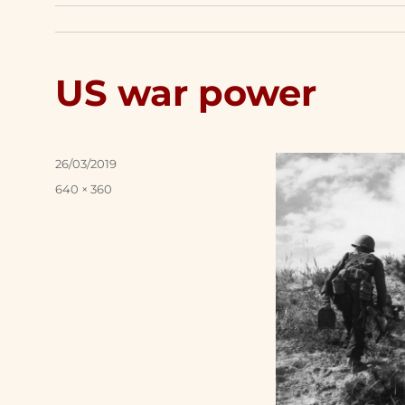
US war power
Posted
26/03/2019
on
Full
640 × 360
size