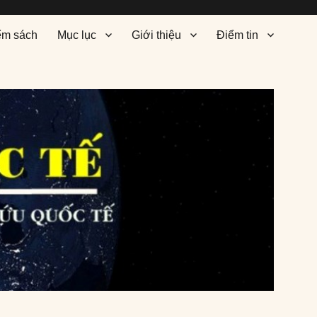
ểm sách
Mục lục
Giới thiệu
Điểm tin