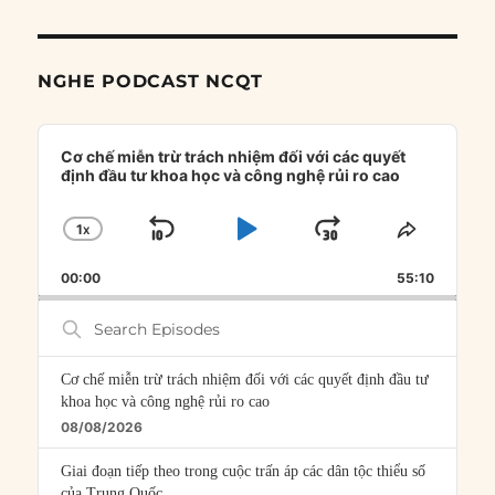
NGHE PODCAST NCQT
Audio
Player
Cơ chế miễn trừ trách nhiệm đối với các quyết
định đầu tư khoa học và công nghệ rủi ro cao
1
X
SKIP
PLAY
JUMP
CHANGE
SHARE
PLAYBACK
THIS
BACKWARD
PAUSE
FORWARD
00:00
RATE
55:10
EPISOD
Search
Episodes
Cơ chế miễn trừ trách nhiệm đối với các quyết định đầu tư
khoa học và công nghệ rủi ro cao
08/08/2026
Giai đoạn tiếp theo trong cuộc trấn áp các dân tộc thiểu số
của Trung Quốc