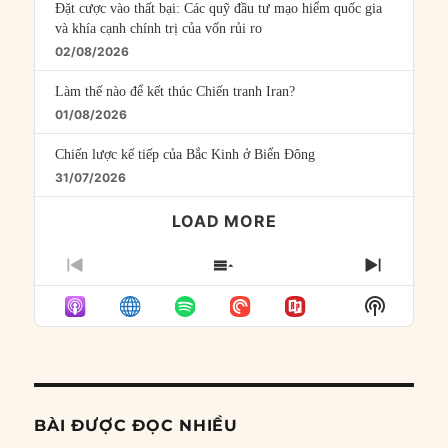
Đặt cược vào thất bại: Các quỹ đầu tư mạo hiểm quốc gia
và khía cạnh chính trị của vốn rủi ro
02/08/2026
Làm thế nào để kết thúc Chiến tranh Iran?
01/08/2026
Chiến lược kế tiếp của Bắc Kinh ở Biển Đông
31/07/2026
LOAD MORE
PREVIOUS
SHOW
NEXT
EPISODE
EPISODES
EPISO
Show
LIST
Podcast
Informat
BÀI ĐƯỢC ĐỌC NHIỀU