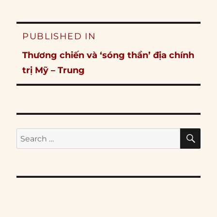
Post
PUBLISHED IN
navigation
Thương chiến và ‘sóng thần’ địa chính
trị Mỹ – Trung
SE
Search
for: