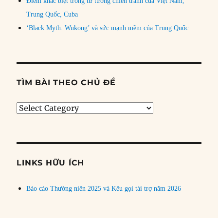
Điểm khác biệt trong tư tưởng chiến tranh của Việt Nam,
Trung Quốc, Cuba
‘Black Myth: Wukong’ và sức mạnh mềm của Trung Quốc
TÌM BÀI THEO CHỦ ĐỀ
Tìm
bài
theo
chủ
đề
LINKS HỮU ÍCH
Báo cáo Thường niên 2025 và Kêu gọi tài trợ năm 2026