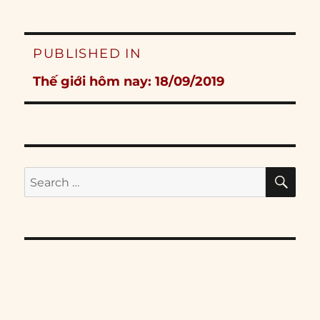
Post
PUBLISHED IN
navigation
Thế giới hôm nay: 18/09/2019
SE
Search
for: