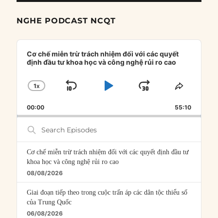
NGHE PODCAST NCQT
Audio
Player
Cơ chế miễn trừ trách nhiệm đối với các quyết
định đầu tư khoa học và công nghệ rủi ro cao
1
X
SKIP
PLAY
JUMP
CHANGE
SHARE
PLAYBACK
THIS
BACKWARD
PAUSE
FORWARD
00:00
RATE
55:10
EPISOD
Search
Episodes
Cơ chế miễn trừ trách nhiệm đối với các quyết định đầu tư
khoa học và công nghệ rủi ro cao
08/08/2026
Giai đoạn tiếp theo trong cuộc trấn áp các dân tộc thiểu số
của Trung Quốc
06/08/2026