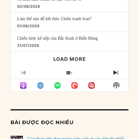
02/08/2026
Làm thế nào để kết thúc Chiến tranh Iran?
01/08/2026
Chiến lược kế tiếp của Bắc Kinh ở Biển Đông
31/07/2026
LOAD MORE
PREVIOUS
SHOW
NEXT
EPISODE
EPISODES
EPISO
Show
LIST
Podcast
Informat
BÀI ĐƯỢC ĐỌC NHIỀU
Giai đoạn tiếp theo trong cuộc trấn áp các dân tộc thiểu