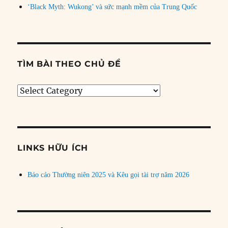
‘Black Myth: Wukong’ và sức mạnh mềm của Trung Quốc
TÌM BÀI THEO CHỦ ĐỀ
Tìm
bài
theo
chủ
đề
LINKS HỮU ÍCH
Báo cáo Thường niên 2025 và Kêu gọi tài trợ năm 2026