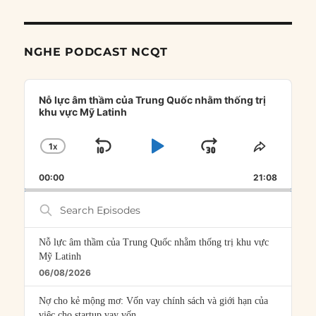
NGHE PODCAST NCQT
Audio
Player
Nỗ lực âm thầm của Trung Quốc nhằm thống trị
khu vực Mỹ Latinh
1
X
SKIP
PLAY
JUMP
CHANGE
SHARE
PLAYBACK
THIS
BACKWARD
PAUSE
FORWARD
00:00
RATE
21:08
EPISOD
Search
Episodes
Nỗ lực âm thầm của Trung Quốc nhằm thống trị khu vực
Mỹ Latinh
06/08/2026
Nợ cho kẻ mộng mơ: Vốn vay chính sách và giới hạn của
việc cho startup vay vốn