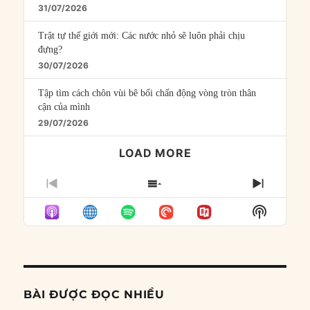
31/07/2026
Trật tự thế giới mới: Các nước nhỏ sẽ luôn phải chịu
đựng?
30/07/2026
Tập tìm cách chôn vùi bê bối chấn động vòng tròn thân
cận của mình
29/07/2026
LOAD MORE
PREVIOUS
SHOW
NEXT
EPISODE
EPISODES
EPISO
Show
LIST
Podcast
Informat
BÀI ĐƯỢC ĐỌC NHIỀU