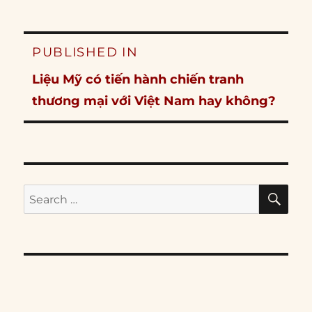
Post
PUBLISHED IN
navigation
Liệu Mỹ có tiến hành chiến tranh
thương mại với Việt Nam hay không?
SE
Search
for: