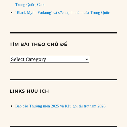
Trung Quốc, Cuba
‘Black Myth: Wukong’ và sức mạnh mềm của Trung Quốc
TÌM BÀI THEO CHỦ ĐỀ
Tìm
bài
theo
chủ
đề
LINKS HỮU ÍCH
Báo cáo Thường niên 2025 và Kêu gọi tài trợ năm 2026