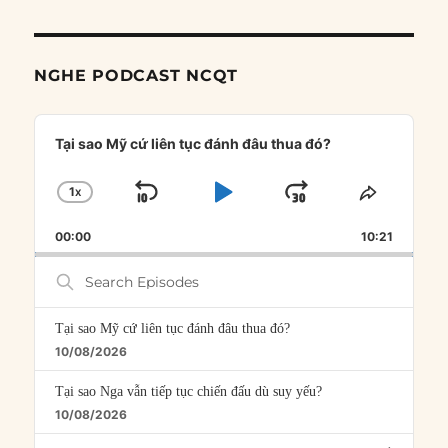
NGHE PODCAST NCQT
Audio
Player
Tại sao Mỹ cứ liên tục đánh đâu thua đó?
1
X
SKIP
PLAY
JUMP
CHANGE
SHARE
PLAYBACK
THIS
BACKWARD
PAUSE
FORWARD
00:00
RATE
10:21
EPISOD
Search
Episodes
Tại sao Mỹ cứ liên tục đánh đâu thua đó?
10/08/2026
Tại sao Nga vẫn tiếp tục chiến đấu dù suy yếu?
10/08/2026