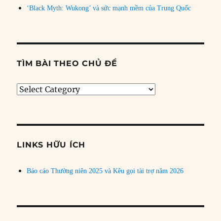
‘Black Myth: Wukong’ và sức mạnh mềm của Trung Quốc
TÌM BÀI THEO CHỦ ĐỀ
Tìm
bài
theo
chủ
đề
LINKS HỮU ÍCH
Báo cáo Thường niên 2025 và Kêu gọi tài trợ năm 2026