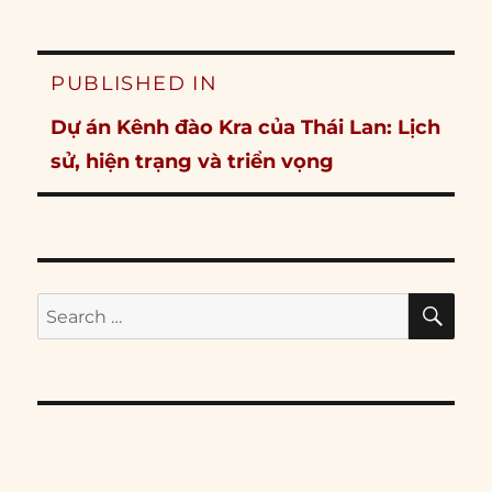
Post
PUBLISHED IN
navigation
Dự án Kênh đào Kra của Thái Lan: Lịch
sử, hiện trạng và triển vọng
SE
Search
for: