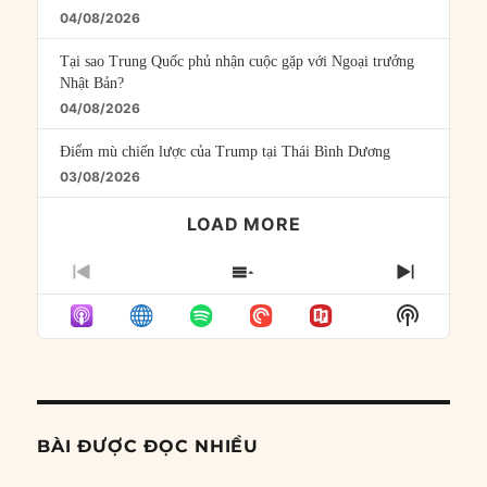
04/08/2026
Tại sao Trung Quốc phủ nhận cuộc gặp với Ngoại trưởng
Nhật Bản?
04/08/2026
Điểm mù chiến lược của Trump tại Thái Bình Dương
03/08/2026
LOAD MORE
PREVIOUS
SHOW
NEXT
EPISODE
EPISODES
EPISO
Show
LIST
Podcast
Informat
BÀI ĐƯỢC ĐỌC NHIỀU