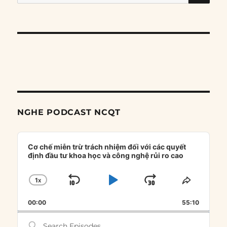
for:
NGHE PODCAST NCQT
Audio
Player
Cơ chế miễn trừ trách nhiệm đối với các quyết
định đầu tư khoa học và công nghệ rủi ro cao
1
X
SKIP
PLAY
JUMP
CHANGE
SHARE
PLAYBACK
THIS
BACKWARD
PAUSE
FORWARD
00:00
RATE
55:10
EPISOD
Search