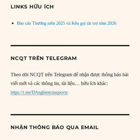
đề
LINKS HỮU ÍCH
Báo cáo Thường niên 2025 và Kêu gọi tài trợ năm 2026
NCQT TRÊN TELEGRAM
Theo dõi NCQT trên Telegram để nhận được thông báo bài
viết mới và các thông tin, tài liệu… hữu ích khác:
https://t.me/DAnghiencuuquocte
NHẬN THÔNG BÁO QUA EMAIL