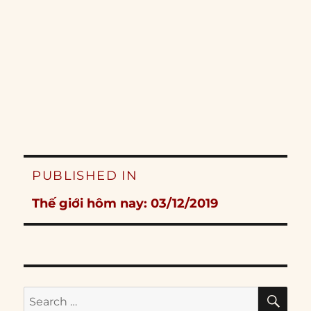
Post
PUBLISHED IN
navigation
Thế giới hôm nay: 03/12/2019
SE
Search