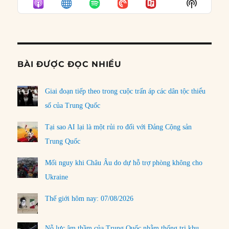
Show
LIST
Podcast
Informat
BÀI ĐƯỢC ĐỌC NHIỀU
Giai đoạn tiếp theo trong cuộc trấn áp các dân tộc thiểu
số của Trung Quốc
Tại sao AI lại là một rủi ro đối với Đảng Cộng sản
Trung Quốc
Mối nguy khi Châu Âu do dự hỗ trợ phòng không cho
Ukraine
Thế giới hôm nay: 07/08/2026
Nỗ lực âm thầm của Trung Quốc nhằm thống trị khu