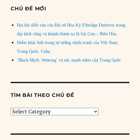
CHỦ ĐỀ MỚI
Hai bài diễn văn của Đại sứ Hoa Kỳ Elbridge Durbrow trong
dịp khởi công và khánh thành xa lộ Sài Gòn – Biên Hòa
Điểm khác biệt trong tư tưởng chiến tranh của Việt Nam,
Trung Quốc, Cuba
‘Black Myth: Wukong’ và sức mạnh mềm của Trung Quốc
TÌM BÀI THEO CHỦ ĐỀ
Tìm
bài
theo
chủ