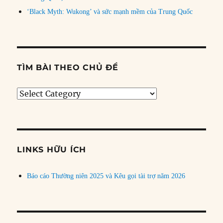
‘Black Myth: Wukong’ và sức mạnh mềm của Trung Quốc
TÌM BÀI THEO CHỦ ĐỀ
Tìm
bài
theo
chủ
đề
LINKS HỮU ÍCH
Báo cáo Thường niên 2025 và Kêu gọi tài trợ năm 2026