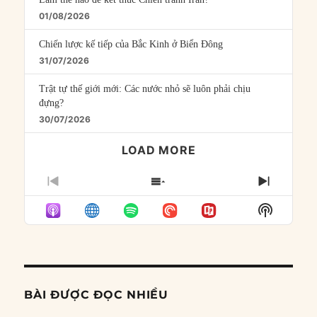
01/08/2026
Chiến lược kế tiếp của Bắc Kinh ở Biển Đông
31/07/2026
Trật tự thế giới mới: Các nước nhỏ sẽ luôn phải chịu
đựng?
30/07/2026
LOAD MORE
PREVIOUS
SHOW
NEXT
EPISODE
EPISODES
EPISO
Show
LIST
Podcast
Informat
BÀI ĐƯỢC ĐỌC NHIỀU