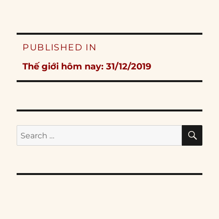
Post
PUBLISHED IN
navigation
Thế giới hôm nay: 31/12/2019
SE
Search
for: