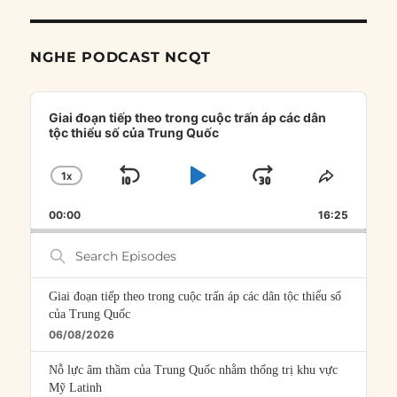
NGHE PODCAST NCQT
Audio
Player
Giai đoạn tiếp theo trong cuộc trấn áp các dân
tộc thiểu số của Trung Quốc
1
X
SKIP
PLAY
JUMP
CHANGE
SHARE
PLAYBACK
THIS
BACKWARD
PAUSE
FORWARD
00:00
RATE
16:25
EPISOD
Search
Episodes
Giai đoạn tiếp theo trong cuộc trấn áp các dân tộc thiểu số
của Trung Quốc
06/08/2026
Nỗ lực âm thầm của Trung Quốc nhằm thống trị khu vực
Mỹ Latinh