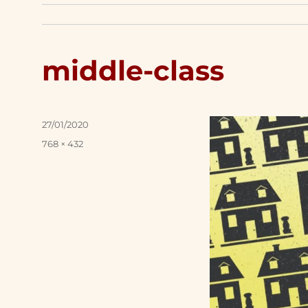
middle-class
Posted
27/01/2020
on
Full
768 × 432
size