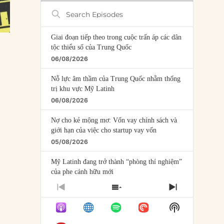
Search
Episodes
Giai đoạn tiếp theo trong cuộc trấn áp các dân
tộc thiểu số của Trung Quốc
06/08/2026
Nỗ lực âm thầm của Trung Quốc nhằm thống
trị khu vực Mỹ Latinh
06/08/2026
Nợ cho kẻ mộng mơ: Vốn vay chính sách và
giới hạn của việc cho startup vay vốn
05/08/2026
Mỹ Latinh đang trở thành “phòng thí nghiệm”
của phe cánh hữu mới
04/08/2026
PREVIOUS
SHOW
NEXT
EPISODE
EPISODES
EPISODE
Tại sao Trung Quốc phủ nhận cuộc gặp với
Show
LIST
Ngoại trưởng Nhật Bản?
Podcast