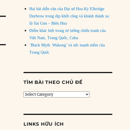
Hai bài diễn văn của Đại sứ Hoa Kỳ Elbridge
Durbrow trong dịp khởi công và khánh thành xa
lộ Sài Gòn – Biên Hòa
Điểm khác biệt trong tư tưởng chiến tranh của
Việt Nam, Trung Quốc, Cuba
‘Black Myth: Wukong’ và sức mạnh mềm của
Trung Quốc
TÌM BÀI THEO CHỦ ĐỀ
Tìm
bài
theo
chủ
đề
LINKS HỮU ÍCH