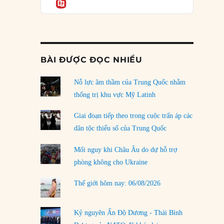
Informatio
04/08/2026
Điểm mù chiến lược của Trump tại Thái Bình
Dương
03/08/2026
BÀI ĐƯỢC ĐỌC NHIỀU
Đặt cược vào thất bại: Các quỹ đầu tư mạo
hiểm quốc gia và khía cạnh chính trị của vốn
rủi ro
Nỗ lực âm thầm của Trung Quốc nhằm
02/08/2026
thống trị khu vực Mỹ Latinh
Làm thế nào để kết thúc Chiến tranh Iran?
Giai đoạn tiếp theo trong cuộc trấn áp các
01/08/2026
dân tộc thiểu số của Trung Quốc
Chiến lược kế tiếp của Bắc Kinh ở Biển Đông
Mối nguy khi Châu Âu do dự hỗ trợ
31/07/2026
phòng không cho Ukraine
Trật tự thế giới mới: Các nước nhỏ sẽ luôn
Thế giới hôm nay: 06/08/2026
phải chịu đựng?
30/07/2026
Kỷ nguyên Ấn Độ Dương - Thái Bình
LOAD MORE