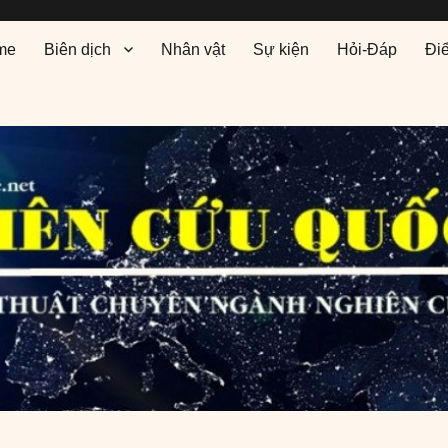
me
Biên dịch
Nhân vật
Sự kiện
Hỏi-Đáp
Đi