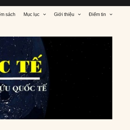
ểm sách
Mục lục
Giới thiệu
Điểm tin