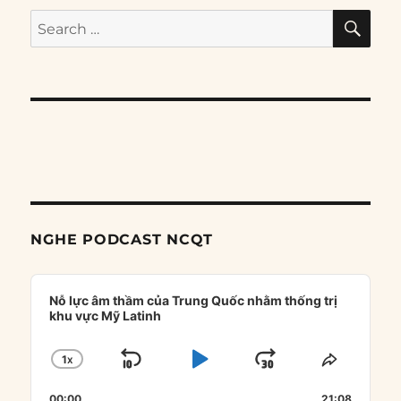
SE
Search
for:
NGHE PODCAST NCQT
Audio
Player
Nỗ lực âm thầm của Trung Quốc nhằm thống trị
khu vực Mỹ Latinh
1
X
SKIP
PLAY
JUMP
CHANGE
SHARE
PLAYBACK
THIS
BACKWARD
PAUSE
FORWARD
00:00
21:08