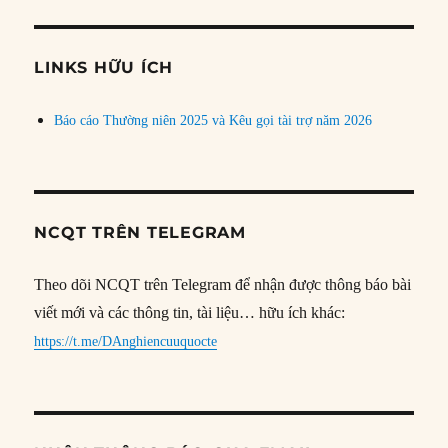
theo
chủ
đề
LINKS HỮU ÍCH
Báo cáo Thường niên 2025 và Kêu gọi tài trợ năm 2026
NCQT TRÊN TELEGRAM
Theo dõi NCQT trên Telegram để nhận được thông báo bài
viết mới và các thông tin, tài liệu… hữu ích khác:
https://t.me/DAnghiencuuquocte