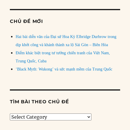
CHỦ ĐỀ MỚI
Hai bài diễn văn của Đại sứ Hoa Kỳ Elbridge Durbrow trong
dịp khởi công và khánh thành xa lộ Sài Gòn – Biên Hòa
Điểm khác biệt trong tư tưởng chiến tranh của Việt Nam,
Trung Quốc, Cuba
‘Black Myth: Wukong’ và sức mạnh mềm của Trung Quốc
TÌM BÀI THEO CHỦ ĐỀ
Tìm
bài