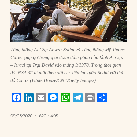
Tổng thống Ai Cập Anwar Sadat và Tổng thống Mỹ Jimmy
Carter gặp gỡ trong giai đoạn đàm phán hòa bình Ai Cập
– Israel tại Trại David vào tháng 9/1978. Trong thời gian
đó, NSA đã bí mật theo dõi các liên lạc giữa Sadat với thủ
đô Cairo. (White House/CNP/Getty Images)
F
Li
E
M
W
T
P
S
a
n
m
e
h
el
ri
h
c
k
ai
ss
at
e
n
a
Posted
Full
09/03/2020
620 × 405
on
size
e
e
l
e
s
g
t
re
b
d
n
A
r