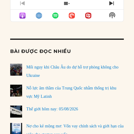
PREVIOUS
SHOW
NEXT
EPISODE
EPISODES
EPISO
Show
LIST
Podcast
Informat
BÀI ĐƯỢC ĐỌC NHIỀU
Mối nguy khi Châu Âu do dự hỗ trợ phòng không cho
Ukraine
Nỗ lực âm thầm của Trung Quốc nhằm thống trị khu
vực Mỹ Latinh
Thế giới hôm nay: 05/08/2026
Nợ cho kẻ mộng mơ: Vốn vay chính sách và giới hạn của