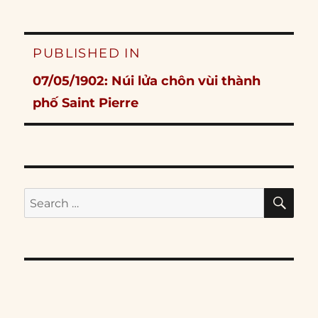
Post
PUBLISHED IN
navigation
07/05/1902: Núi lửa chôn vùi thành
phố Saint Pierre
SE
Search
for: