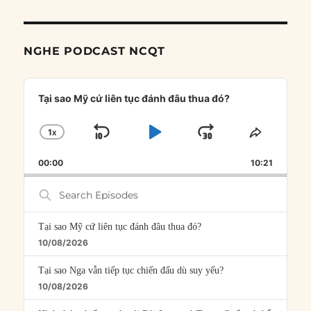
NGHE PODCAST NCQT
Audio
Player
Tại sao Mỹ cứ liên tục đánh đâu thua đó?
1
X
SKIP
PLAY
JUMP
CHANGE
SHARE
PLAYBACK
THIS
BACKWARD
PAUSE
FORWARD
00:00
RATE
10:21
EPISOD
Search
Episodes
Tại sao Mỹ cứ liên tục đánh đâu thua đó?
10/08/2026
Tại sao Nga vẫn tiếp tục chiến đấu dù suy yếu?
10/08/2026