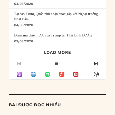
04/08/2026
Tại sao Trung Quốc phủ nhận cuộc gặp với Ngoại trưởng
Nhật Bản?
04/08/2026
Điểm mù chiến lược của Trump tại Thái Bình Dương
03/08/2026
LOAD MORE
PREVIOUS
SHOW
NEXT
EPISODE
EPISODES
EPISO
Show
LIST
Podcast
Informat
BÀI ĐƯỢC ĐỌC NHIỀU