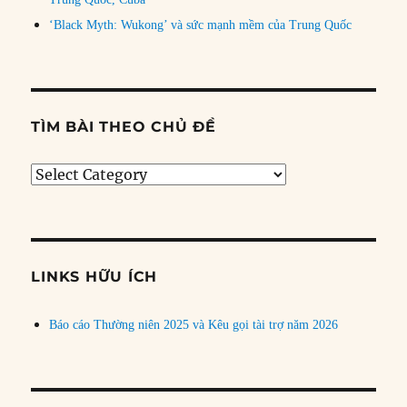
‘Black Myth: Wukong’ và sức mạnh mềm của Trung Quốc
TÌM BÀI THEO CHỦ ĐỀ
Tìm
bài
theo
chủ
đề
LINKS HỮU ÍCH
Báo cáo Thường niên 2025 và Kêu gọi tài trợ năm 2026