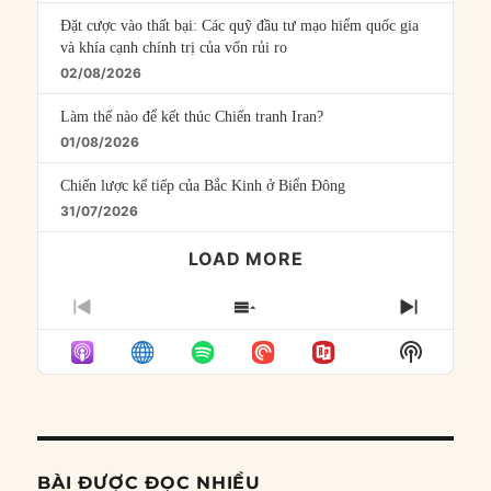
Đặt cược vào thất bại: Các quỹ đầu tư mạo hiểm quốc gia
và khía cạnh chính trị của vốn rủi ro
02/08/2026
Làm thế nào để kết thúc Chiến tranh Iran?
01/08/2026
Chiến lược kế tiếp của Bắc Kinh ở Biển Đông
31/07/2026
LOAD MORE
PREVIOUS
SHOW
NEXT
EPISODE
EPISODES
EPISO
Show
LIST
Podcast
Informat
BÀI ĐƯỢC ĐỌC NHIỀU