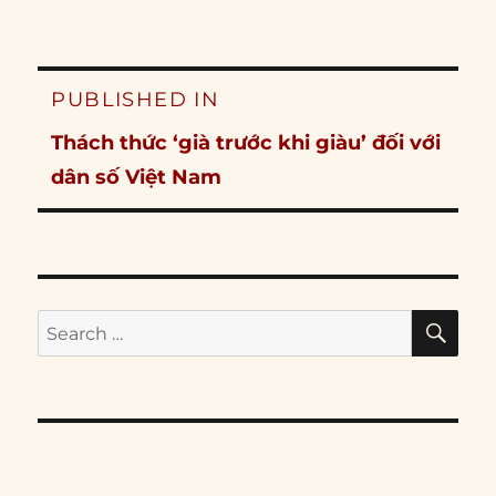
Post
PUBLISHED IN
navigation
Thách thức ‘già trước khi giàu’ đối với
dân số Việt Nam
SE
Search
for: