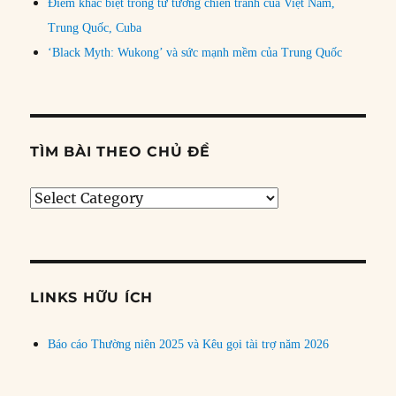
Điểm khác biệt trong tư tưởng chiến tranh của Việt Nam,
Trung Quốc, Cuba
‘Black Myth: Wukong’ và sức mạnh mềm của Trung Quốc
TÌM BÀI THEO CHỦ ĐỀ
Tìm
bài
theo
chủ
đề
LINKS HỮU ÍCH
Báo cáo Thường niên 2025 và Kêu gọi tài trợ năm 2026