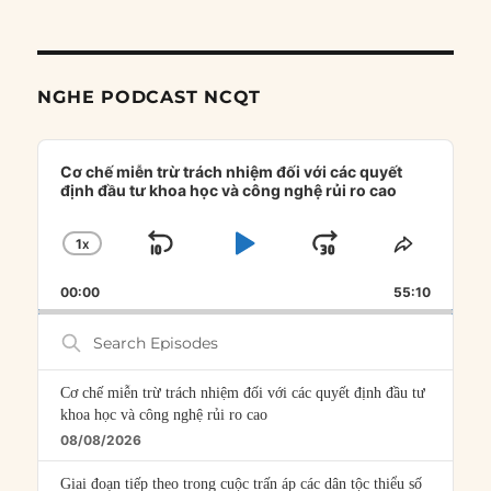
NGHE PODCAST NCQT
Audio
Player
Cơ chế miễn trừ trách nhiệm đối với các quyết
định đầu tư khoa học và công nghệ rủi ro cao
1
X
SKIP
PLAY
JUMP
CHANGE
SHARE
PLAYBACK
THIS
BACKWARD
PAUSE
FORWARD
00:00
RATE
55:10
EPISOD
Search
Episodes
Cơ chế miễn trừ trách nhiệm đối với các quyết định đầu tư
khoa học và công nghệ rủi ro cao
08/08/2026
Giai đoạn tiếp theo trong cuộc trấn áp các dân tộc thiểu số