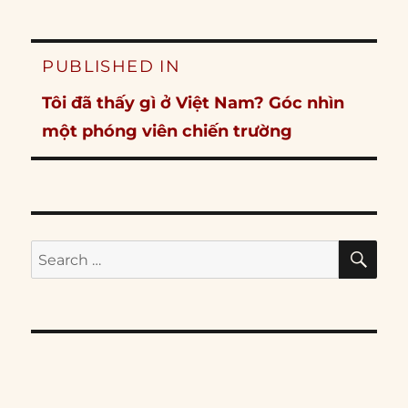
Post
PUBLISHED IN
navigation
Tôi đã thấy gì ở Việt Nam? Góc nhìn
một phóng viên chiến trường
SE
Search
for: