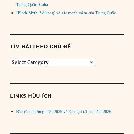
Trung Quốc, Cuba
‘Black Myth: Wukong’ và sức mạnh mềm của Trung Quốc
TÌM BÀI THEO CHỦ ĐỀ
Tìm
bài
theo
chủ
đề
LINKS HỮU ÍCH
Báo cáo Thường niên 2025 và Kêu gọi tài trợ năm 2026