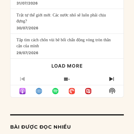
31/07/2026
Trật tự thế giới mới: Các nước nhỏ sẽ luôn phải chịu
đựng?
30/07/2026
Tập tìm cách chôn vùi bê bối chấn động vòng tròn thân
cận của mình
29/07/2026
LOAD MORE
PREVIOUS
SHOW
NEXT
EPISODE
EPISODES
EPISO
Show
LIST
Podcast
Informat
BÀI ĐƯỢC ĐỌC NHIỀU