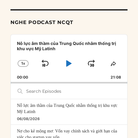
NGHE PODCAST NCQT
Audio
Player
Nỗ lực âm thầm của Trung Quốc nhằm thống trị
khu vực Mỹ Latinh
1
X
SKIP
PLAY
JUMP
CHANGE
SHARE
PLAYBACK
THIS
BACKWARD
PAUSE
FORWARD
00:00
RATE
21:08
EPISOD
Search
Episodes
Nỗ lực âm thầm của Trung Quốc nhằm thống trị khu vực
Mỹ Latinh
06/08/2026
Nợ cho kẻ mộng mơ: Vốn vay chính sách và giới hạn của
việc cho startup vay vốn