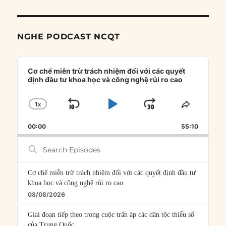
NGHE PODCAST NCQT
Audio
Player
Cơ chế miễn trừ trách nhiệm đối với các quyết
định đầu tư khoa học và công nghệ rủi ro cao
1
X
SKIP
PLAY
JUMP
CHANGE
SHARE
PLAYBACK
THIS
BACKWARD
PAUSE
FORWARD
00:00
RATE
55:10
EPISOD
Search
Episodes
Cơ chế miễn trừ trách nhiệm đối với các quyết định đầu tư
khoa học và công nghệ rủi ro cao
08/08/2026
Giai đoạn tiếp theo trong cuộc trấn áp các dân tộc thiểu số
của Trung Quốc