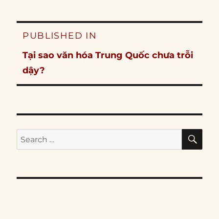
Post
PUBLISHED IN
navigation
Tại sao văn hóa Trung Quốc chưa trỗi
dậy?
SE
Search
for: