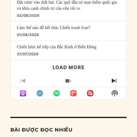
Đặt cược vào thất bại: Các quỹ đầu tư mạo hiểm quốc gia
và khía cạnh chính trị của vốn rủi ro
02/08/2026
Làm thế nào để kết thúc Chiến tranh Iran?
01/08/2026
Chiến lược kế tiếp của Bắc Kinh ở Biển Đông
31/07/2026
LOAD MORE
PREVIOUS
SHOW
NEXT
EPISODE
EPISODES
EPISO
Show
LIST
Podcast
Informat
BÀI ĐƯỢC ĐỌC NHIỀU