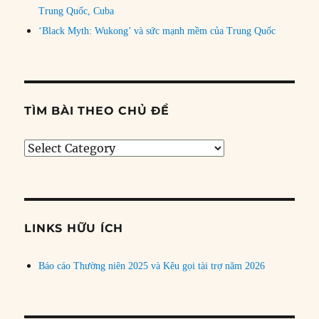
Trung Quốc, Cuba
‘Black Myth: Wukong’ và sức mạnh mềm của Trung Quốc
TÌM BÀI THEO CHỦ ĐỀ
Tìm
bài
theo
chủ
đề
LINKS HỮU ÍCH
Báo cáo Thường niên 2025 và Kêu gọi tài trợ năm 2026