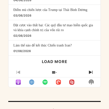
04/08/2026
Điểm mù chiến lược của Trump tại Thái Bình Dương
03/08/2026
Đặt cược vào thất bại: Các quỹ đầu tư mạo hiểm quốc gia
và khía cạnh chính trị của vốn rủi ro
02/08/2026
Làm thế nào để kết thúc Chiến tranh Iran?
01/08/2026
LOAD MORE
PREVIOUS
SHOW
NEXT
EPISODE
EPISODES
EPISO
Show
LIST
Podcast
Informat