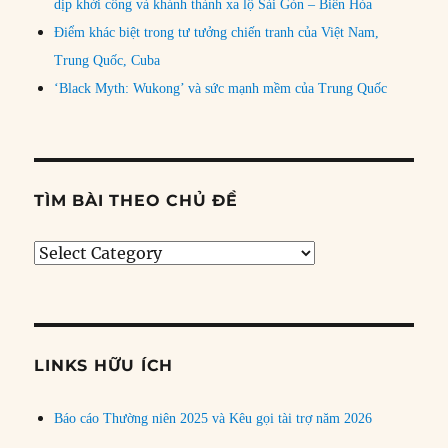
dịp khởi công và khánh thành xa lộ Sài Gòn – Biên Hòa
Điểm khác biệt trong tư tưởng chiến tranh của Việt Nam,
Trung Quốc, Cuba
‘Black Myth: Wukong’ và sức mạnh mềm của Trung Quốc
TÌM BÀI THEO CHỦ ĐỀ
Tìm
bài
theo
chủ
đề
LINKS HỮU ÍCH
Báo cáo Thường niên 2025 và Kêu gọi tài trợ năm 2026