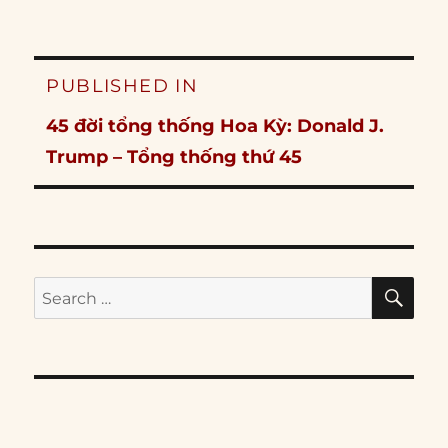
Post
PUBLISHED IN
navigation
45 đời tổng thống Hoa Kỳ: Donald J.
Trump – Tổng thống thứ 45
SE
Search
for: