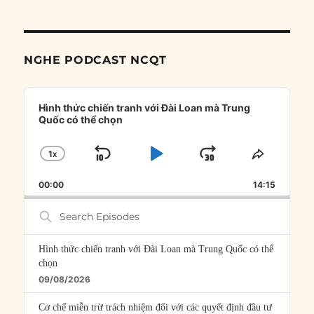
NGHE PODCAST NCQT
Audio
Player
Hình thức chiến tranh với Đài Loan mà Trung
Quốc có thể chọn
1
X
SKIP
PLAY
JUMP
CHANGE
SHARE
PLAYBACK
THIS
BACKWARD
PAUSE
FORWARD
00:00
RATE
14:15
EPISOD
Search
Episodes
Hình thức chiến tranh với Đài Loan mà Trung Quốc có thể
chọn
09/08/2026
Cơ chế miễn trừ trách nhiệm đối với các quyết định đầu tư