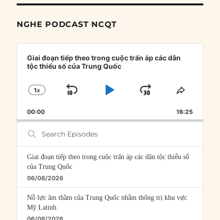
NGHE PODCAST NCQT
Audio
Player
Giai đoạn tiếp theo trong cuộc trấn áp các dân
tộc thiểu số của Trung Quốc
1
X
SKIP
PLAY
JUMP
CHANGE
SHARE
PLAYBACK
THIS
BACKWARD
PAUSE
FORWARD
00:00
RATE
16:25
EPISOD
Search
Episodes
Giai đoạn tiếp theo trong cuộc trấn áp các dân tộc thiểu số
của Trung Quốc
06/08/2026
Nỗ lực âm thầm của Trung Quốc nhằm thống trị khu vực
Mỹ Latinh
06/08/2026