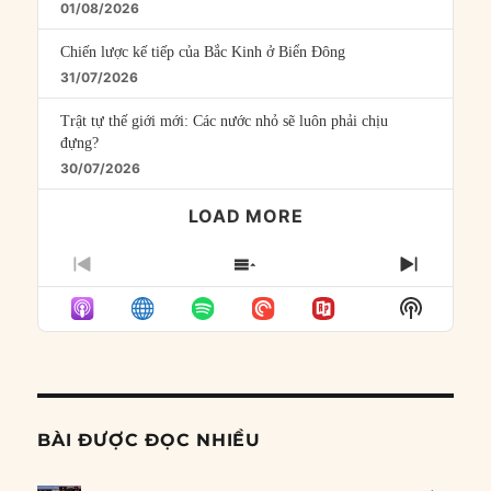
01/08/2026
Chiến lược kế tiếp của Bắc Kinh ở Biển Đông
31/07/2026
Trật tự thế giới mới: Các nước nhỏ sẽ luôn phải chịu
đựng?
30/07/2026
LOAD MORE
PREVIOUS
SHOW
NEXT
EPISODE
EPISODES
EPISO
Show
LIST
Podcast
Informat
BÀI ĐƯỢC ĐỌC NHIỀU