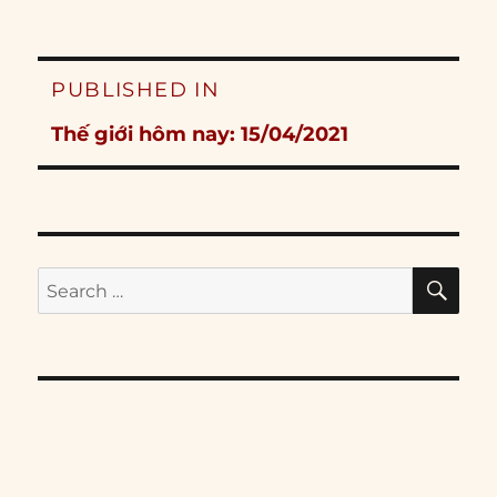
Post
PUBLISHED IN
navigation
Thế giới hôm nay: 15/04/2021
SE
Search
for: