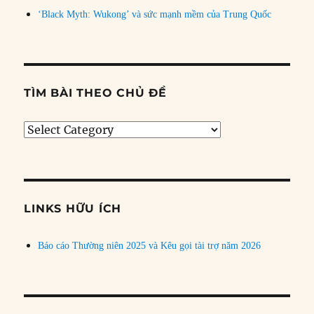
‘Black Myth: Wukong’ và sức mạnh mềm của Trung Quốc
TÌM BÀI THEO CHỦ ĐỀ
Tìm
bài
theo
chủ
đề
LINKS HỮU ÍCH
Báo cáo Thường niên 2025 và Kêu gọi tài trợ năm 2026