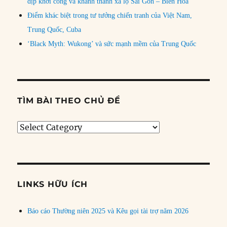
dịp khởi công và khánh thành xa lộ Sài Gòn – Biên Hòa
Điểm khác biệt trong tư tưởng chiến tranh của Việt Nam,
Trung Quốc, Cuba
‘Black Myth: Wukong’ và sức mạnh mềm của Trung Quốc
TÌM BÀI THEO CHỦ ĐỀ
Tìm
bài
theo
chủ
đề
LINKS HỮU ÍCH
Báo cáo Thường niên 2025 và Kêu gọi tài trợ năm 2026