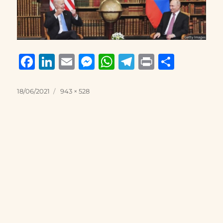
F
Li
E
M
W
T
P
S
a
n
m
e
h
el
ri
h
c
k
ai
ss
at
e
n
a
Posted
Full
18/06/2021
943 × 528
on
size
e
e
l
e
s
g
t
re
b
d
n
A
r
o
I
g
p
a
o
n
er
p
m
k