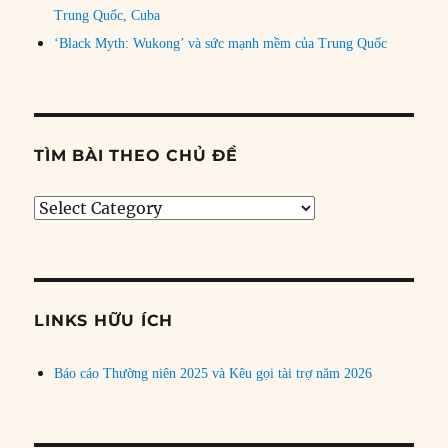
Trung Quốc, Cuba
‘Black Myth: Wukong’ và sức mạnh mềm của Trung Quốc
TÌM BÀI THEO CHỦ ĐỀ
Tìm
bài
theo
chủ
đề
LINKS HỮU ÍCH
Báo cáo Thường niên 2025 và Kêu gọi tài trợ năm 2026