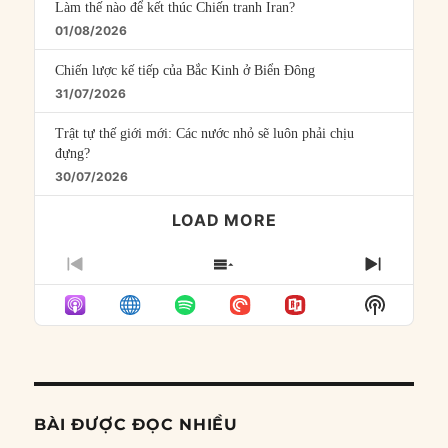
Làm thế nào để kết thúc Chiến tranh Iran?
01/08/2026
Chiến lược kế tiếp của Bắc Kinh ở Biển Đông
31/07/2026
Trật tự thế giới mới: Các nước nhỏ sẽ luôn phải chịu
đựng?
30/07/2026
LOAD MORE
PREVIOUS
SHOW
NEXT
EPISODE
EPISODES
EPISO
Show
LIST
Podcast
Informat
BÀI ĐƯỢC ĐỌC NHIỀU