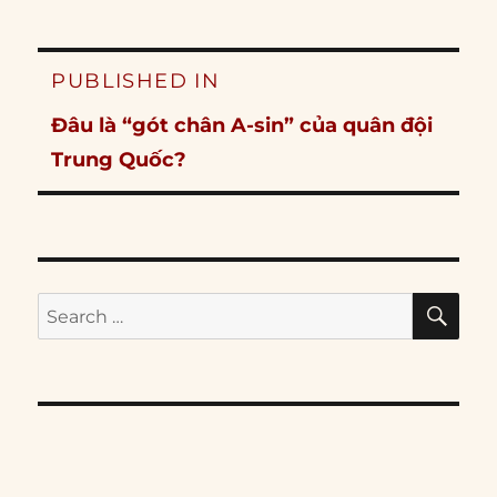
Post
PUBLISHED IN
navigation
Đâu là “gót chân A-sin” của quân đội
Trung Quốc?
SE
Search
for: