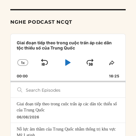
NGHE PODCAST NCQT
Audio
Player
Giai đoạn tiếp theo trong cuộc trấn áp các dân
tộc thiểu số của Trung Quốc
1
X
SKIP
PLAY
JUMP
CHANGE
SHARE
PLAYBACK
THIS
BACKWARD
PAUSE
FORWARD
00:00
RATE
16:25
EPISOD
Search
Episodes
Giai đoạn tiếp theo trong cuộc trấn áp các dân tộc thiểu số
của Trung Quốc
06/08/2026
Nỗ lực âm thầm của Trung Quốc nhằm thống trị khu vực
Mỹ Latinh