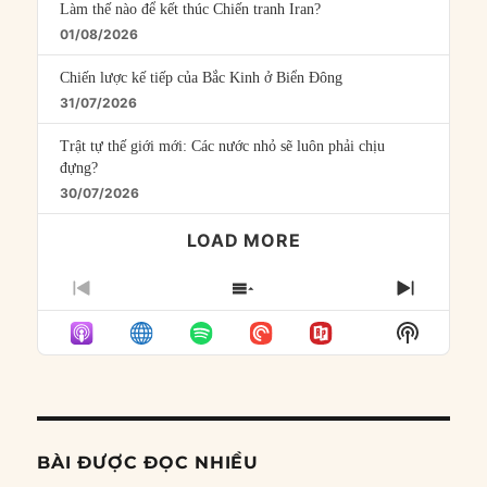
Làm thế nào để kết thúc Chiến tranh Iran?
01/08/2026
Chiến lược kế tiếp của Bắc Kinh ở Biển Đông
31/07/2026
Trật tự thế giới mới: Các nước nhỏ sẽ luôn phải chịu
đựng?
30/07/2026
LOAD MORE
PREVIOUS
SHOW
NEXT
EPISODE
EPISODES
EPISO
Show
LIST
Podcast
Informat
BÀI ĐƯỢC ĐỌC NHIỀU