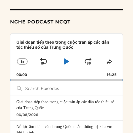
NGHE PODCAST NCQT
Audio
Player
Giai đoạn tiếp theo trong cuộc trấn áp các dân
tộc thiểu số của Trung Quốc
1
X
SKIP
PLAY
JUMP
CHANGE
SHARE
PLAYBACK
THIS
BACKWARD
PAUSE
FORWARD
00:00
RATE
16:25
EPISOD
Search
Episodes
Giai đoạn tiếp theo trong cuộc trấn áp các dân tộc thiểu số
của Trung Quốc
06/08/2026
Nỗ lực âm thầm của Trung Quốc nhằm thống trị khu vực
Mỹ Latinh