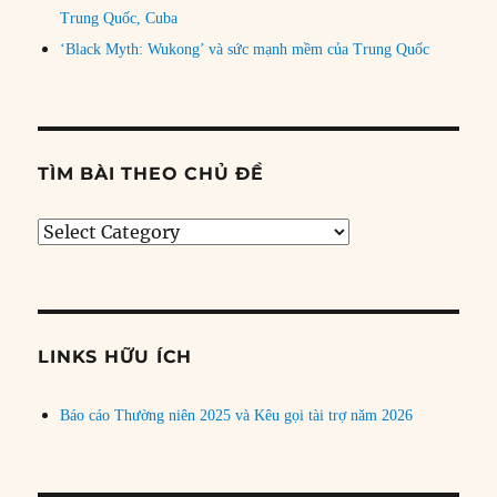
Trung Quốc, Cuba
‘Black Myth: Wukong’ và sức mạnh mềm của Trung Quốc
TÌM BÀI THEO CHỦ ĐỀ
Tìm
bài
theo
chủ
đề
LINKS HỮU ÍCH
Báo cáo Thường niên 2025 và Kêu gọi tài trợ năm 2026