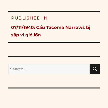
Post
PUBLISHED IN
navigation
07/11/1940: Cầu Tacoma Narrows bị
sập vì gió lớn
SE
Search
for: