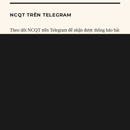
NCQT TRÊN TELEGRAM
Theo dõi NCQT trên Telegram để nhận được thông báo bài
viết mới và các thông tin, tài liệu… hữu ích khác:
https://t.me/DAnghiencuuquocte
NHẬN THÔNG BÁO QUA EMAIL
Nhập địa chỉ email và đăng ký để được nhận thông báo khi
có bài viết mới qua email.
Địa
chỉ