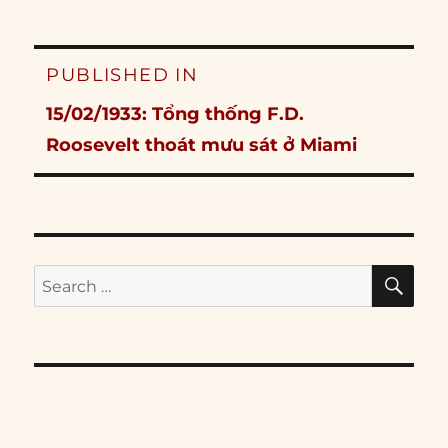
Post
PUBLISHED IN
navigation
15/02/1933: Tổng thống F.D.
Roosevelt thoát mưu sát ở Miami
SE
Search
for: