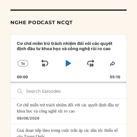
NGHE PODCAST NCQT
Audio
Player
Cơ chế miễn trừ trách nhiệm đối với các quyết
định đầu tư khoa học và công nghệ rủi ro cao
1
X
SKIP
PLAY
JUMP
CHANGE
SHARE
PLAYBACK
THIS
BACKWARD
PAUSE
FORWARD
00:00
RATE
55:10
EPISOD
Search
Episodes
Cơ chế miễn trừ trách nhiệm đối với các quyết định đầu tư
khoa học và công nghệ rủi ro cao
08/08/2026
Giai đoạn tiếp theo trong cuộc trấn áp các dân tộc thiểu số
của Trung Quốc