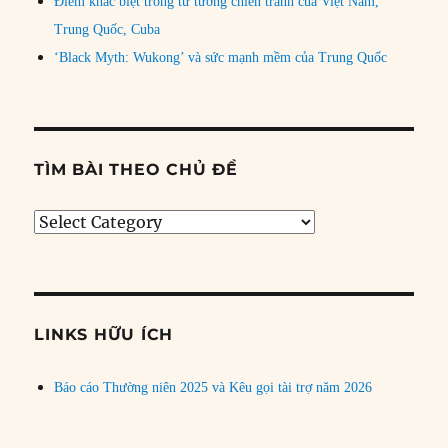
Điểm khác biệt trong tư tưởng chiến tranh của Việt Nam,
Trung Quốc, Cuba
‘Black Myth: Wukong’ và sức mạnh mềm của Trung Quốc
TÌM BÀI THEO CHỦ ĐỀ
Tìm
bài
theo
chủ
đề
LINKS HỮU ÍCH
Báo cáo Thường niên 2025 và Kêu gọi tài trợ năm 2026