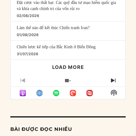
Đặt cược vào thất bại: Các quỹ đầu tư mạo hiểm quốc gia
và khía cạnh chính trị của vốn rủi ro
02/08/2026
Làm thế nào để kết thúc Chiến tranh Iran?
01/08/2026
Chiến lược kế tiếp của Bắc Kinh ở Biển Đông
31/07/2026
LOAD MORE
PREVIOUS
SHOW
NEXT
EPISODE
EPISODES
EPISO
Show
LIST
Podcast
Informat
BÀI ĐƯỢC ĐỌC NHIỀU