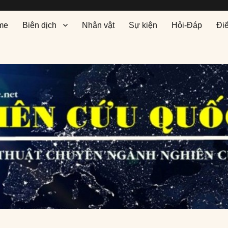
me
Biên dịch
Nhân vật
Sự kiện
Hỏi-Đáp
Đi