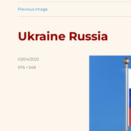
Previous Image
Ukraine Russia
Posted
03/04/2022
on
Full
976 × 548
size