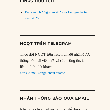
LINKS HỮU ÍCH
Báo cáo Thường niên 2025 và Kêu gọi tài trợ
năm 2026
NCQT TRÊN TELEGRAM
Theo dõi NCQT trên Telegram để nhận được
thông báo bài viết mới và các thông tin, tài
liệu… hữu ích khác:
https://t.me/DAnghiencuuquocte
NHẬN THÔNG BÁO QUA EMAIL
Nhập địa chỉ email và đăng ký để được nhận