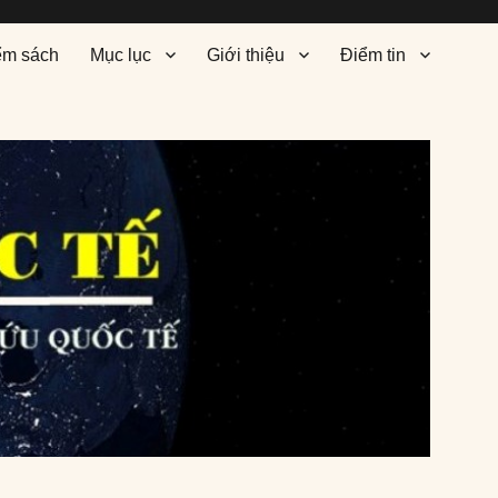
ểm sách
Mục lục
Giới thiệu
Điểm tin