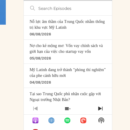
Search
Episodes
Nỗ lực âm thầm của Trung Quốc nhằm thống
trị khu vực Mỹ Latinh
06/08/2026
Nợ cho kẻ mộng mơ: Vốn vay chính sách và
giới hạn của việc cho startup vay vốn
05/08/2026
Mỹ Latinh đang trở thành “phòng thí nghiệm”
của phe cánh hữu mới
04/08/2026
Tại sao Trung Quốc phủ nhận cuộc gặp với
Ngoại trưởng Nhật Bản?
04/08/2026
PREVIOUS
SHOW
NEXT
EPISODE
EPISODES
EPISODE
Điểm mù chiến lược của Trump tại Thái Bình
Show
LIST
Dương
Podcast