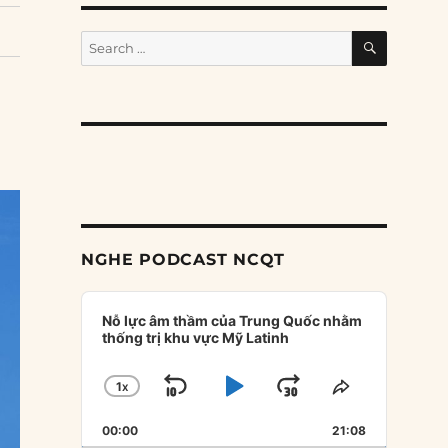
SEARCH
Search
for:
NGHE PODCAST NCQT
Audio
Player
Nỗ lực âm thầm của Trung Quốc nhằm
thống trị khu vực Mỹ Latinh
1
X
SKIP
PLAY
JUMP
CHANGE
SHARE
PLAYBACK
THIS
BACKWARD
PAUSE
FORWARD
00:00
RATE
21:08
EPISODE