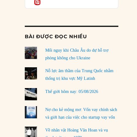
Informatio
03/08/2026
Đặt cược vào thất bại: Các quỹ đầu tư mạo
hiểm quốc gia và khía cạnh chính trị của vốn
rủi ro
02/08/2026
BÀI ĐƯỢC ĐỌC NHIỀU
Làm thế nào để kết thúc Chiến tranh Iran?
Mối nguy khi Châu Âu do dự hỗ trợ
01/08/2026
phòng không cho Ukraine
Chiến lược kế tiếp của Bắc Kinh ở Biển Đông
31/07/2026
Nỗ lực âm thầm của Trung Quốc nhằm
thống trị khu vực Mỹ Latinh
Trật tự thế giới mới: Các nước nhỏ sẽ luôn
phải chịu đựng?
Thế giới hôm nay: 05/08/2026
30/07/2026
Tập tìm cách chôn vùi bê bối chấn động vòng
Nợ cho kẻ mộng mơ: Vốn vay chính sách
tròn thân cận của mình
và giới hạn của việc cho startup vay vốn
29/07/2026
Về nhân vật Hoàng Văn Hoan và vụ
LOAD MORE