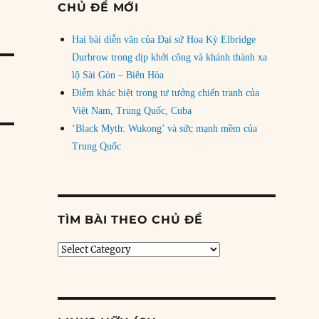
CHỦ ĐỀ MỚI
Hai bài diễn văn của Đại sứ Hoa Kỳ Elbridge
Durbrow trong dịp khởi công và khánh thành xa
lộ Sài Gòn – Biên Hòa
Điểm khác biệt trong tư tưởng chiến tranh của
Việt Nam, Trung Quốc, Cuba
‘Black Myth: Wukong’ và sức mạnh mềm của
Trung Quốc
TÌM BÀI THEO CHỦ ĐỀ
Tìm
bài
theo
chủ
đề