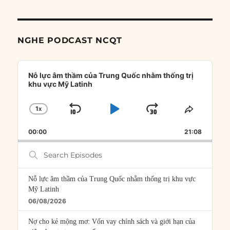
NGHE PODCAST NCQT
Audio
Player
Nỗ lực âm thầm của Trung Quốc nhằm thống trị
khu vực Mỹ Latinh
1
X
SKIP
PLAY
JUMP
CHANGE
SHARE
PLAYBACK
THIS
BACKWARD
PAUSE
FORWARD
00:00
RATE
21:08
EPISOD
Search
Episodes
Nỗ lực âm thầm của Trung Quốc nhằm thống trị khu vực
Mỹ Latinh
06/08/2026
Nợ cho kẻ mộng mơ: Vốn vay chính sách và giới hạn của