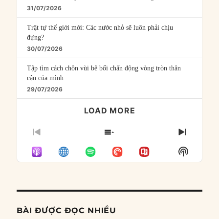
31/07/2026
Trật tự thế giới mới: Các nước nhỏ sẽ luôn phải chịu
đựng?
30/07/2026
Tập tìm cách chôn vùi bê bối chấn động vòng tròn thân
cận của mình
29/07/2026
LOAD MORE
PREVIOUS
SHOW
NEXT
EPISODE
EPISODES
EPISO
Show
LIST
Podcast
Informat
BÀI ĐƯỢC ĐỌC NHIỀU