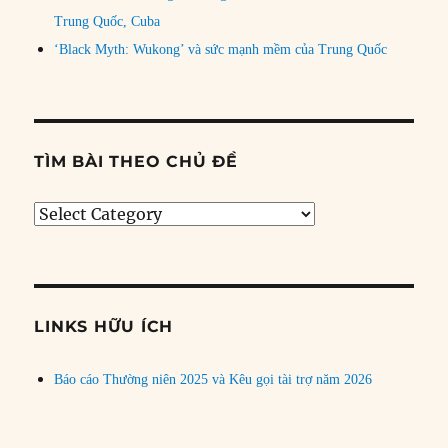
Trung Quốc, Cuba
‘Black Myth: Wukong’ và sức mạnh mềm của Trung Quốc
TÌM BÀI THEO CHỦ ĐỀ
Tìm
bài
theo
chủ
đề
LINKS HỮU ÍCH
Báo cáo Thường niên 2025 và Kêu gọi tài trợ năm 2026