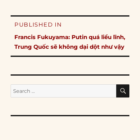
Post
PUBLISHED IN
navigation
Francis Fukuyama: Putin quá liều lĩnh,
Trung Quốc sẽ không dại dột như vậy
SE
Search
for: