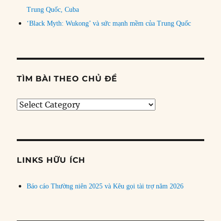
Trung Quốc, Cuba
‘Black Myth: Wukong’ và sức mạnh mềm của Trung Quốc
TÌM BÀI THEO CHỦ ĐỀ
Tìm
bài
theo
chủ
đề
LINKS HỮU ÍCH
Báo cáo Thường niên 2025 và Kêu gọi tài trợ năm 2026