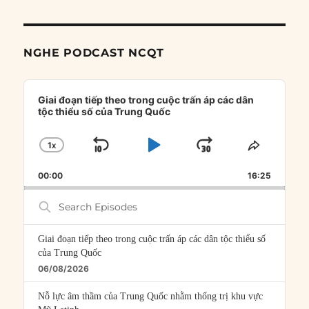
NGHE PODCAST NCQT
Audio
Player
Giai đoạn tiếp theo trong cuộc trấn áp các dân
tộc thiểu số của Trung Quốc
1
X
SKIP
PLAY
JUMP
CHANGE
SHARE
PLAYBACK
THIS
BACKWARD
PAUSE
FORWARD
00:00
RATE
16:25
EPISOD
Search
Episodes
Giai đoạn tiếp theo trong cuộc trấn áp các dân tộc thiểu số
của Trung Quốc
06/08/2026
Nỗ lực âm thầm của Trung Quốc nhằm thống trị khu vực