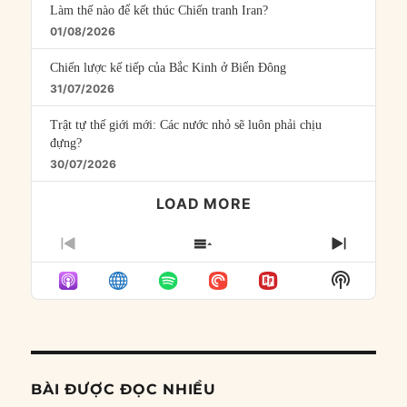
Làm thế nào để kết thúc Chiến tranh Iran?
01/08/2026
Chiến lược kế tiếp của Bắc Kinh ở Biển Đông
31/07/2026
Trật tự thế giới mới: Các nước nhỏ sẽ luôn phải chịu
đựng?
30/07/2026
LOAD MORE
PREVIOUS
SHOW
NEXT
EPISODE
EPISODES
EPISO
Show
LIST
Podcast
Informat
BÀI ĐƯỢC ĐỌC NHIỀU