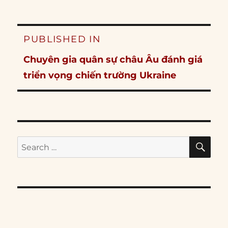
Post
PUBLISHED IN
navigation
Chuyên gia quân sự châu Âu đánh giá
triển vọng chiến trường Ukraine
SE
Search
for: