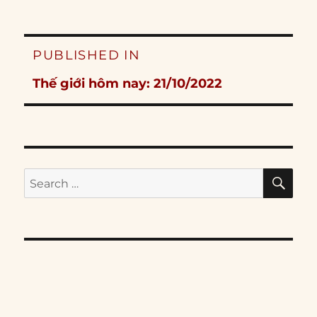
Post
PUBLISHED IN
navigation
Thế giới hôm nay: 21/10/2022
SE
Search
for: