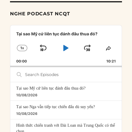
NGHE PODCAST NCQT
Audio
Player
Tại sao Mỹ cứ liên tục đánh đâu thua đó?
1
X
SKIP
PLAY
JUMP
CHANGE
SHARE
PLAYBACK
THIS
BACKWARD
PAUSE
FORWARD
00:00
RATE
10:21
EPISOD
Search
Episodes
Tại sao Mỹ cứ liên tục đánh đâu thua đó?
10/08/2026
Tại sao Nga vẫn tiếp tục chiến đấu dù suy yếu?
10/08/2026
Hình thức chiến tranh với Đài Loan mà Trung Quốc có thể
chọn