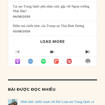
Tại sao Trung Quốc phủ nhận cuộc gặp với Ngoại trưởng
Nhật Bản?
04/08/2026
Điểm mù chiến lược của Trump tại Thái Bình Dương
03/08/2026
LOAD MORE
PREVIOUS
SHOW
NEXT
EPISODE
EPISODES
EPISO
Show
LIST
Podcast
Informat
BÀI ĐƯỢC ĐỌC NHIỀU
Hình thức chiến tranh với Đài Loan mà Trung Quốc có