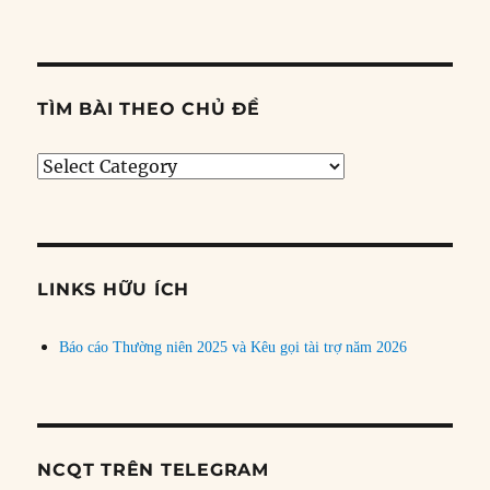
TÌM BÀI THEO CHỦ ĐỀ
Tìm
bài
theo
chủ
đề
LINKS HỮU ÍCH
Báo cáo Thường niên 2025 và Kêu gọi tài trợ năm 2026
NCQT TRÊN TELEGRAM