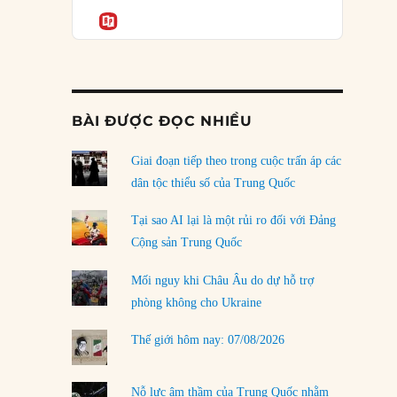
Podcast
của phe cánh hữu mới
Informatio
04/08/2026
Tại sao Trung Quốc phủ nhận cuộc gặp với
Ngoại trưởng Nhật Bản?
04/08/2026
BÀI ĐƯỢC ĐỌC NHIỀU
Điểm mù chiến lược của Trump tại Thái Bình
Dương
Giai đoạn tiếp theo trong cuộc trấn áp các
03/08/2026
dân tộc thiểu số của Trung Quốc
Đặt cược vào thất bại: Các quỹ đầu tư mạo
Tại sao AI lại là một rủi ro đối với Đảng
hiểm quốc gia và khía cạnh chính trị của vốn
Cộng sản Trung Quốc
rủi ro
02/08/2026
Mối nguy khi Châu Âu do dự hỗ trợ
phòng không cho Ukraine
Làm thế nào để kết thúc Chiến tranh Iran?
01/08/2026
Thế giới hôm nay: 07/08/2026
Chiến lược kế tiếp của Bắc Kinh ở Biển Đông
31/07/2026
Nỗ lực âm thầm của Trung Quốc nhằm