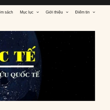
ểm sách
Mục lục
Giới thiệu
Điểm tin