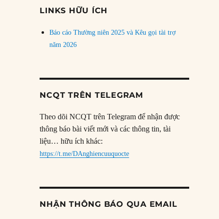
đề
LINKS HỮU ÍCH
Báo cáo Thường niên 2025 và Kêu gọi tài trợ
năm 2026
NCQT TRÊN TELEGRAM
Theo dõi NCQT trên Telegram để nhận được
thông báo bài viết mới và các thông tin, tài
liệu… hữu ích khác:
https://t.me/DAnghiencuuquocte
NHẬN THÔNG BÁO QUA EMAIL