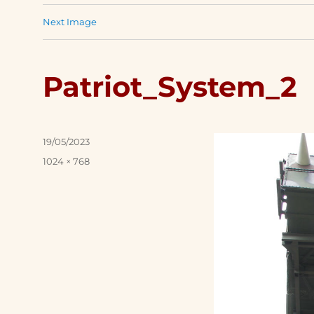
Next Image
Patriot_System_2
Posted
19/05/2023
on
Full
1024 × 768
size