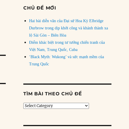
CHỦ ĐỀ MỚI
Hai bài diễn văn của Đại sứ Hoa Kỳ Elbridge
Durbrow trong dịp khởi công và khánh thành xa
lộ Sài Gòn – Biên Hòa
Điểm khác biệt trong tư tưởng chiến tranh của
Việt Nam, Trung Quốc, Cuba
‘Black Myth: Wukong’ và sức mạnh mềm của
Trung Quốc
TÌM BÀI THEO CHỦ ĐỀ
Tìm
bài
theo
chủ