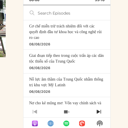
RATE
EPISODE
Search
Episodes
Cơ chế miễn trừ trách nhiệm đối với các
quyết định đầu tư khoa học và công nghệ rủi
ro cao
08/08/2026
Giai đoạn tiếp theo trong cuộc trấn áp các dân
tộc thiểu số của Trung Quốc
06/08/2026
Nỗ lực âm thầm của Trung Quốc nhằm thống
trị khu vực Mỹ Latinh
06/08/2026
Nợ cho kẻ mộng mơ: Vốn vay chính sách và
giới hạn của việc cho startup vay vốn
PREVIOUS
SHOW
NEXT
05/08/2026
EPISODE
EPISODES
EPISODE
Show
LIST
Mỹ Latinh đang trở thành “phòng thí nghiệm”