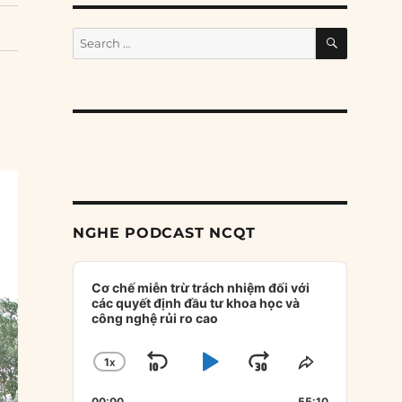
SEARCH
Search
for:
NGHE PODCAST NCQT
Audio
Player
Cơ chế miễn trừ trách nhiệm đối với
các quyết định đầu tư khoa học và
công nghệ rủi ro cao
1
X
SKIP
PLAY
JUMP
CHANGE
SHARE
PLAYBACK
THIS
BACKWARD
PAUSE
FORWARD
00:00
55:10