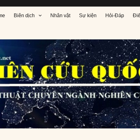
me
Biên dịch
Nhân vật
Sự kiện
Hỏi-Đáp
Đi